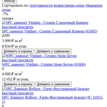
Фильтр
Сортировать по:
популярности
возрастанию цены
убыванию
цены
-7%
скидка
Быстрый просмотр
SPC ламинат Vinilam - Ceramo Сланцевый Камень (61605)
4299
2
3 999 ₽
за м
8 834 ₽
за упак.
Добавить в корзину
Добавить к сравнению
Быстрый просмотр
WPC ламинат Vinilam - Ceramo Stone Бетон (61606)
0
2
4 699 ₽
за м
12 452 ₽
за упак.
Добавить в корзину
Добавить к сравнению
Быстрый просмотр
SPC Ламинат Refloor - Fargo Фисташковый базальт (JC 11015-
1)
0