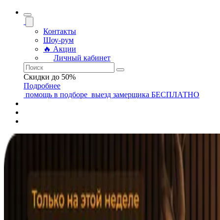
Контакты
Шоу-рум
🔥 Акции
Личный кабинет
Скидки до 50%
Подробнее
помощь
в подборе
выезд замерщика
БЕСПЛАТНО