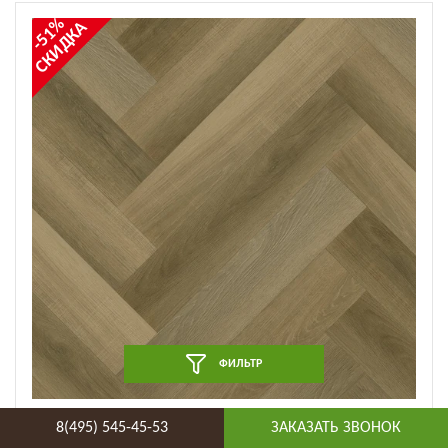
-51%
СКИДКА
ФИЛЬТР
Кварцевый ламинат (SPC) Fargo Parquet - Дуб Мехико
8(495) 545-45-53
ЗАКАЗАТЬ ЗВОНОК
(33-70W921) (33-70W921)