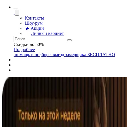
Контакты
Шоу-рум
🔥 Акции
Личный кабинет
Скидки до 50%
Подробнее
помощь
в подборе
выезд замерщика
БЕСПЛАТНО