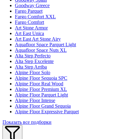
Goodway Greece
Fargo Parquet
Fargo Comfort XXL
Fargo Comfort
Art Stone Armor
Art East Unica
Art East Art Stone Airy
Aquafloor Space Parquet Light
Aquafloor Space Nuts XL
Alta Step Perfecto
Alta Step Excelente
Alta Step Arriba
Alpine Floor Solo
Alpine Floor Sequoia SPC
Alpine Floor Real Wood
Alpine Floor Premium XL
Alpine Floor Parquet Light
Alpine Floor Intense
Alpine Floor Grand Sequoia
Alpine Floor Expressive Parquet
Показать все подборки