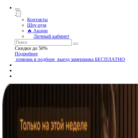
Контакты
Шоу-рум
🔥 Акции
Личный кабинет
Скидки до 50%
Подробнее
помощь
в подборе
выезд замерщика
БЕСПЛАТНО