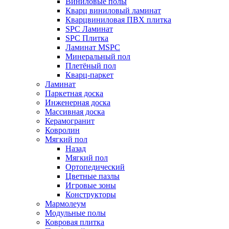
Виниловые полы
Кварц виниловый ламинат
Кварцвиниловая ПВХ плитка
SPC Ламинат
SPC Плитка
Ламинат MSPC
Минеральный пол
Плетёный пол
Кварц-паркет
Ламинат
Паркетная доска
Инженерная доска
Массивная доска
Керамогранит
Ковролин
Мягкий пол
Назад
Мягкий пол
Ортопедический
Цветные пазлы
Игровые зоны
Конструкторы
Мармолеум
Модульные полы
Ковровая плитка