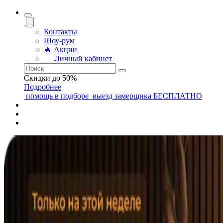
Контакты
Шоу-рум
🔥 Акции
Личный кабинет
Скидки до 50%
Подробнее
помощь
в подборе
выезд замерщика
БЕСПЛАТНО