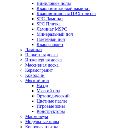
Виниловые полы
Кварц виниловый ламинат
Кварцвиниловая ПВХ плитка
SPC Ламинат
SPC Плитка
Ламинат MSPC
Минеральный пол
Плетёный пол
Кварц-паркет
Ламинат
Паркетная доска
Инженерная доска
Массивная доска
Керамогранит
Ковролин
Мягкий пол
Назад
Мягкий пол
Ортопедический
Цветные пазлы
Игровые зоны
Конструкторы
Мармолеум
Модульные полы
Ковровая плитка