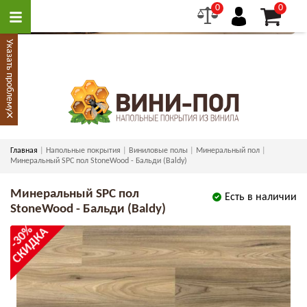
0
0
Указать проблему
×
Главная
Напольные покрытия
Виниловые полы
Минеральный пол
Минеральный SPC пол StoneWood - Бальди (Baldy)
Минеральный SPC пол
Есть в наличии
StoneWood - Бальди (Baldy)
-30%
СКИДКА