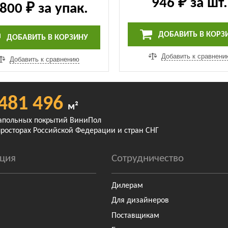
946 ₽
за шт.
 800 ₽
за упак.
ДОБАВИТЬ В КОРЗ
ДОБАВИТЬ В КОРЗИНУ
Добавить к сравнени
Добавить к сравнению
481 496
м²
апольных покрытий ВиниПол
просторах Российской Федерации и стран СНГ
ция
Сотрудничество
Дилерам
Для дизайнеров
Поставщикам