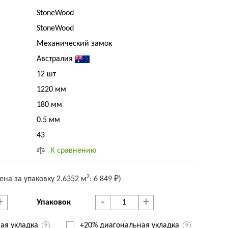
StoneWood
StoneWood
Механический замок
Австралия
12 шт
1220 мм
180 мм
0.5 мм
43
К сравнению
2
ена за упак
овку
2.6352 м
:
6 849 ₽
)
+
-
+
Упаковок
ая укладка
+20% диагональная
укладка