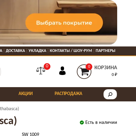
А
ДОСТАВКА
УКЛАДКА
КОНТАКТЫ / ШОУ-РУМ
ПАРТНЕРЫ
0
0
КОРЗИНА
0 ₽
АКЦИИ
РАСПРОДАЖА
thabasca)
sca)
Есть в наличии
SW 1009