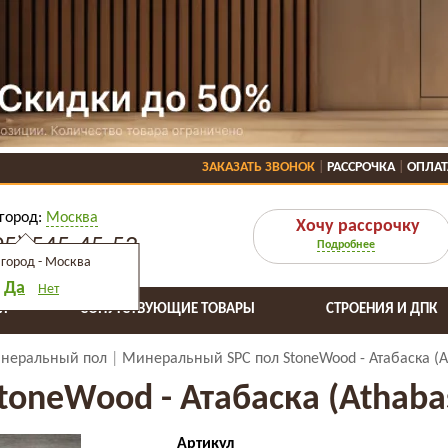
ЗАКАЗАТЬ ЗВОНОК
РАССРОЧКА
ОПЛАТ
город:
Москва
Хочу рассрочку
95) 545-45-53
Подробнее
город -
Москва
Да
Нет
Я
СОПУТСТВУЮЩИЕ ТОВАРЫ
СТРОЕНИЯ И ДПК
неральный пол
Минеральный SPC пол StoneWood - Атабаска (A
oneWood - Атабаска (Athaba
Артикул