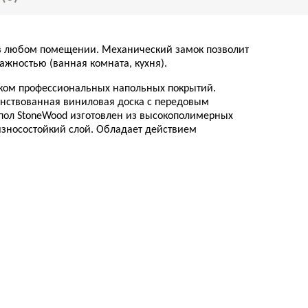
у в любом помещении. Механический замок позволит
ажностью (ванная комната, кухня).
иком профессиональных напольных покрытий.
шенствованная виниловая доска с передовым
пол StoneWood изготовлен из высокополимерных
 износостойкий слой. Обладает действием