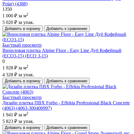
Polar) (4388)
1350
2
1 000 ₽
за м
5 020 ₽
за упак.
Добавить в корзину
Добавить к сравнению
Быстрый просмотр
Виниловая плитка Alpine Floor - Easy Line Дуб Кофейный
(ЕСО3-15) (ECO 3-15)
0
2
1 928 ₽
за м
4 328 ₽
за упак.
Добавить в корзину
Добавить к сравнению
Быстрый просмотр
Дизайн плитка ПВХ Forbo - Effekta Professional Black Concrete
(4063) (4063-300400997)
2
1 941 ₽
за м
5 823 ₽
за упак.
Добавить в корзину
Добавить к сравнению