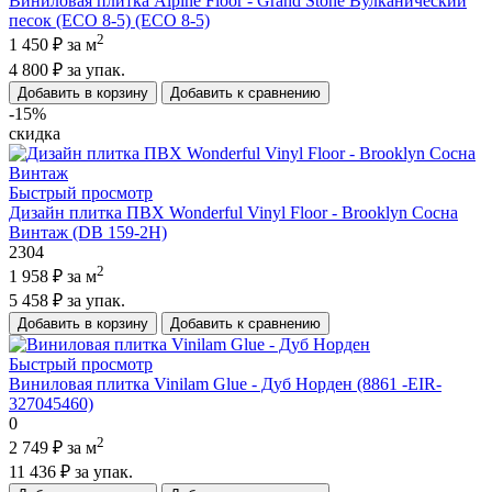
Виниловая плитка Alpine Floor - Grand Stone Вулканический
песок (ECO 8-5) (ECO 8-5)
2
1 450 ₽
за м
4 800 ₽
за упак.
Добавить в корзину
Добавить к сравнению
-15%
скидка
Быстрый просмотр
Дизайн плитка ПВХ Wonderful Vinyl Floor - Brooklyn Сосна
Винтаж (DB 159-2H)
2304
2
1 958 ₽
за м
5 458 ₽
за упак.
Добавить в корзину
Добавить к сравнению
Быстрый просмотр
Виниловая плитка Vinilam Glue - Дуб Норден (8861 -EIR-
327045460)
0
2
2 749 ₽
за м
11 436 ₽
за упак.