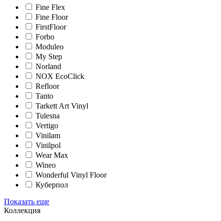
Fine Flex
Fine Floor
FirstFloor
Forbo
Moduleo
My Step
Norland
NOX EcoClick
Refloor
Tanto
Tarkett Art Vinyl
Tulesna
Vertigo
Vinilam
Vinilpol
Wear Max
Wineo
Wonderful Vinyl Floor
Куберпол
Показать еще
Коллекция