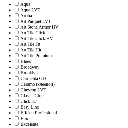
Aqua
Aqua LVT
Arriba
Art Parquet LVT
Art Stone Armor HV
Art Tile Click
Art Tile Click HV
Art Tile Fit
Art Tile Hit
Art Tile Premium
Blues
Broadway
Brooklyn
Carmelita GD
Ceramo (клеевой)
Chevron LVT
Classic Glue
Click 3.7
Easy Line
Effekta Professional
Epic
Excelente