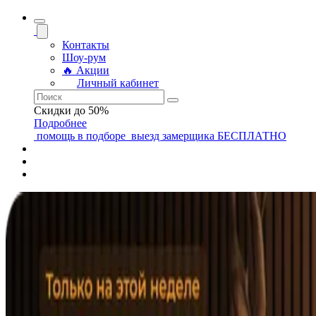
Контакты
Шоу-рум
🔥 Акции
Личный кабинет
Скидки до 50%
Подробнее
помощь
в подборе
выезд замерщика
БЕСПЛАТНО