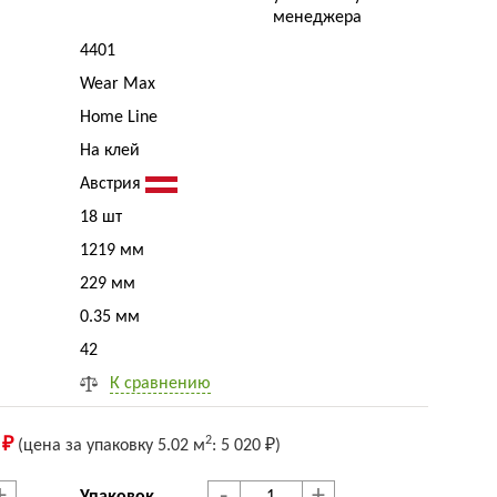
менеджера
4401
Wear Max
Home Line
На клей
Австрия
18 шт
1219 мм
229 мм
0.35 мм
42
К сравнению
2
 ₽
(цена за упак
овку
5.02 м
:
5 020 ₽
)