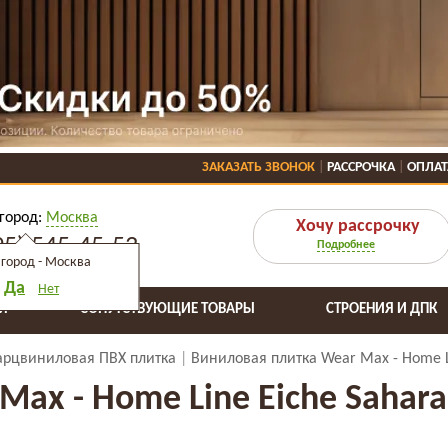
ЗАКАЗАТЬ ЗВОНОК
РАССРОЧКА
ОПЛАТ
город:
Москва
Хочу рассрочку
95) 545-45-53
Подробнее
город -
Москва
Да
Нет
Я
СОПУТСТВУЮЩИЕ ТОВАРЫ
СТРОЕНИЯ И ДПК
арцвиниловая ПВХ плитка
Виниловая плитка Wear Max - Home Li
ax - Home Line Eiche Sahara