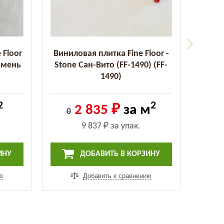
 Floor
Виниловая плитка Fine Floor -
амень
Stone Сан-Вито (FF-1490) (FF-
1490)
2
2
2 835 ₽
за м
0
9 837 ₽
за упак.
ИНУ
ДОБАВИТЬ В КОРЗИНУ
ю
Добавить к сравнению