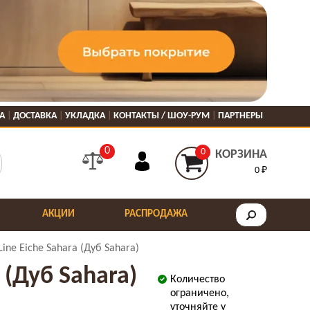
А
ДОСТАВКА
УКЛАДКА
КОНТАКТЫ / ШОУ-РУМ
ПАРТНЕРЫ
0
0
КОРЗИНА
0 ₽
АКЦИИ
РАСПРОДАЖА
ne Eiche Sahara (Дуб Sahara)
 (Дуб Sahara)
Количество
ограничено,
уточняйте у