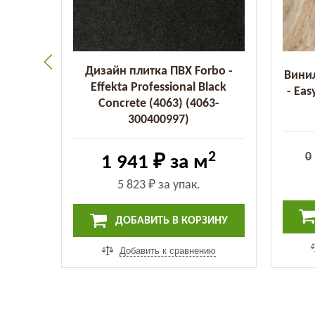
Дизайн плитка ПВХ Forbo -
 Floor
Винил
Effekta Professional Black
CO 5-
- Ea
Concrete (4063) (4063-
300400997)
2
м
2
0
1 941 ₽
за м
5 823 ₽
за упак.
ИНУ
ДОБАВИТЬ В КОРЗИНУ
ию
Добавить к сравнению