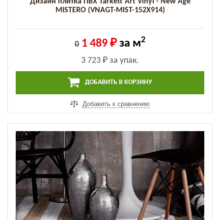
Дизайн плитка ПВХ Tarkett Art Vinyl - New Age
MISTERO (VNAGT-MIST-152X914)
2
1 489 ₽
за м
0
3 723 ₽
за упак.
ДОБАВИТЬ В КОРЗИНУ
Добавить к сравнению