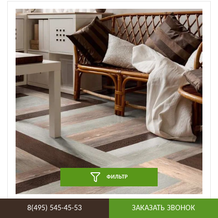
ФИЛЬТР
Дизайн плитка ПВХ Tarkett Art Vinyl - New Age VOLO
8(495) 545-45-53
ЗАКАЗАТЬ ЗВОНОК
(VNAGT-VOLO-152X914)