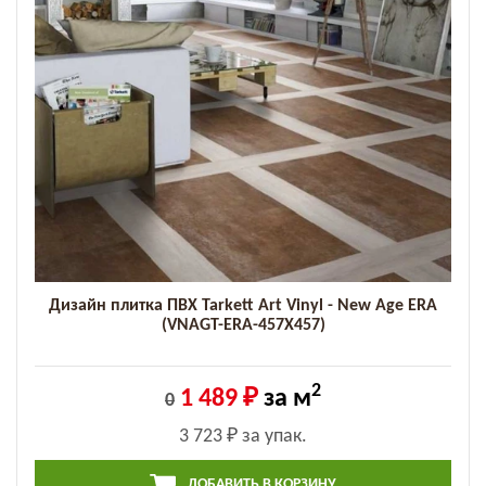
Дизайн плитка ПВХ Tarkett Art Vinyl - New Age ERA
(VNAGT-ERA-457X457)
2
1 489 ₽
за м
0
3 723 ₽
за упак.
ДОБАВИТЬ В КОРЗИНУ