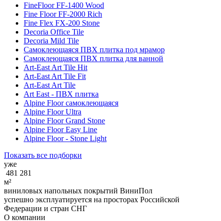
FineFloor FF-1400 Wood
Fine Floor FF-2000 Rich
Fine Flex FX-200 Stone
Decoria Office Tile
Decoria Mild Tile
Cамоклеющаяся ПВХ плитка под мрамор
Cамоклеющаяся ПВХ плитка для ванной
Art-East Art Tile Hit
Art-East Art Tile Fit
Art-East Art Tile
Art East - ПВХ плитка
Alpine Floor самоклеющаяся
Alpine Floor Ultra
Alpine Floor Grand Stone
Alpine Floor Easy Line
Alpine Floor - Stone Light
Показать все подборки
уже
481 281
м²
виниловых напольных покрытий ВиниПол
успешно эксплуатируется на просторах Российской
Федерации и стран СНГ
О компании