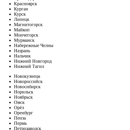
Красноярск
Курган
Курск
Липецк
Магнитогорск
Майкоп
Мончегорск
Мурманск
Набережные Челны
Назрань
Нальчик
Нижний Новгород
Нижний Тагил
Новокузнецк
Новороссийск
Новосибирск
Норильск
Ноябрьск
Омск
Орёл
Оренбург
Пенза
Пермь
Петрозаводск