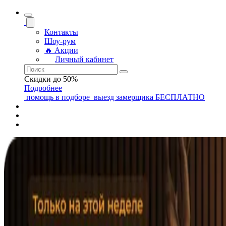
Контакты
Шоу-рум
🔥 Акции
Личный кабинет
Скидки до 50%
Подробнее
помощь
в подборе
выезд замерщика
БЕСПЛАТНО