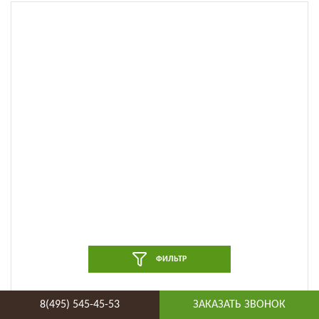
ФИЛЬТР
Виниловый ламинат AquaFloor - Parquet Glue
8(495) 545-45-53
ЗАКАЗАТЬ ЗВОНОК
(AF2510PG) (AF2510PG)