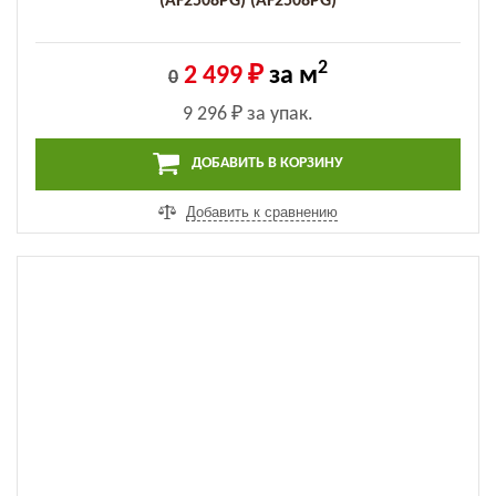
(AF2508PG) (AF2508PG)
2
2 499 ₽
за м
0
9 296 ₽
за упак.
ДОБАВИТЬ В КОРЗИНУ
Добавить к сравнению