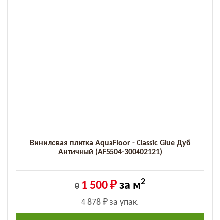
Виниловая плитка AquaFloor - Classic Glue Дуб
Античный (AF5504-300402121)
2
1 500 ₽
за м
0
4 878 ₽
за упак.