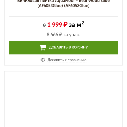
Виниловая плитка AquaFloor - Real Wood Glue
(AF6053Glue) (AF6053Glue)
2
1 999 ₽
за м
0
8 666 ₽
за упак.
ДОБАВИТЬ В КОРЗИНУ
Добавить к сравнению