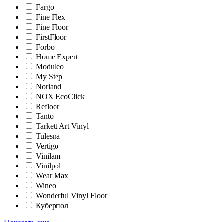
Fargo
Fine Flex
Fine Floor
FirstFloor
Forbo
Home Expert
Moduleo
My Step
Norland
NOX EcoClick
Refloor
Tanto
Tarkett Art Vinyl
Tulesna
Vertigo
Vinilam
Vinilpol
Wear Max
Wineo
Wonderful Vinyl Floor
Куберпол