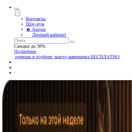
Контакты
Шоу-рум
🔥 Акции
Личный кабинет
Скидки до 50%
Подробнее
помощь
в подборе
выезд замерщика
БЕСПЛАТНО