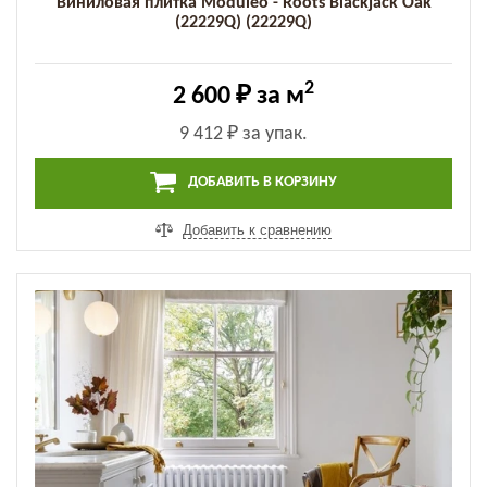
Виниловая плитка Moduleo - Roots Blackjack Oak
(22229Q) (22229Q)
2
2 600 ₽
за м
9 412 ₽
за упак.
ДОБАВИТЬ В КОРЗИНУ
Добавить к сравнению