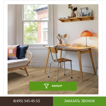
ФИЛЬТР
Виниловая плитка Moduleo - Roots EIR Nashville Oak
8(495) 545-45-53
ЗАКАЗАТЬ ЗВОНОК
(88299BE) (88299BE)