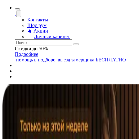
Контакты
Шоу-рум
🔥 Акции
Личный кабинет
Скидки до 50%
Подробнее
помощь
в подборе
выезд замерщика
БЕСПЛАТНО