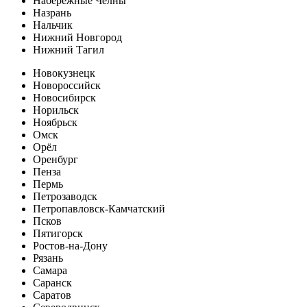
Набережные Челны
Назрань
Нальчик
Нижний Новгород
Нижний Тагил
Новокузнецк
Новороссийск
Новосибирск
Норильск
Ноябрьск
Омск
Орёл
Оренбург
Пенза
Пермь
Петрозаводск
Петропавловск-Камчатский
Псков
Пятигорск
Ростов-на-Дону
Рязань
Самара
Саранск
Саратов