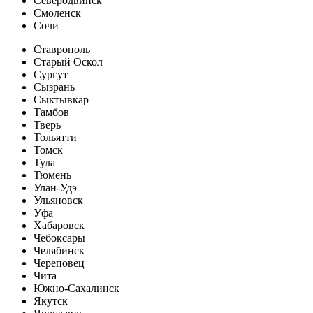
Северодвинск
Смоленск
Сочи
Ставрополь
Старый Оскол
Сургут
Сызрань
Сыктывкар
Тамбов
Тверь
Тольятти
Томск
Тула
Тюмень
Улан-Удэ
Ульяновск
Уфа
Хабаровск
Чебоксары
Челябинск
Череповец
Чита
Южно-Сахалинск
Якутск