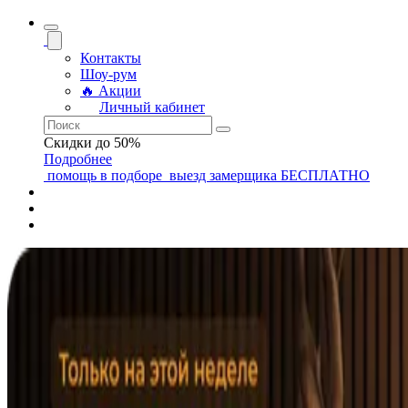
Контакты
Шоу-рум
🔥 Акции
Личный кабинет
Скидки до 50%
Подробнее
помощь
в подборе
выезд замерщика
БЕСПЛАТНО