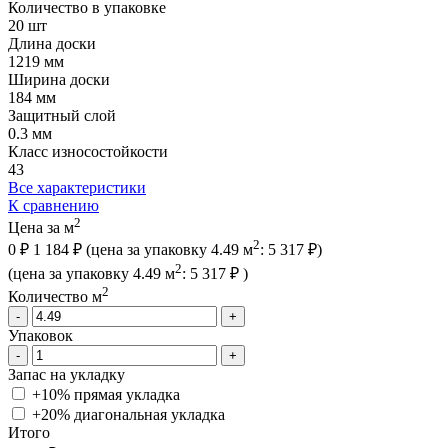
Количество в упаковке
20 шт
Длина доски
1219 мм
Ширина доски
184 мм
Защитный слой
0.3 мм
Класс износостойкости
43
Все характеристики
К сравнению
2
Цена за м
2
0 ₽
1 184 ₽
(цена за упак
овку
4.49 м
:
5 317 ₽
)
2
(цена за упак
овку
4.49 м
:
5 317 ₽
)
2
Количество м
-
+
Упаковок
-
+
Запас на укладку
+10% прямая укладка
+20% диагональная
укладка
Итого