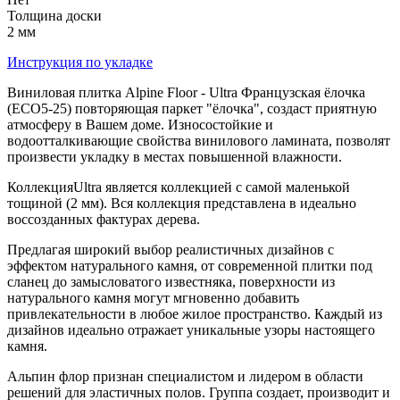
Толщина доски
2 мм
Инструкция по укладке
Виниловая плитка Alpine Floor - Ultra Французская ёлочка
(ЕСО5-25) повторяющая паркет "ёлочка", создаст приятную
атмосферу в Вашем доме. Износостойкие и
водоотталкивающие свойства винилового ламината, позволят
произвести укладку в местах повышенной влажности.
КоллекцияUltra является коллекцией с самой маленькой
тощиной (2 мм). Вся коллекция представлена в идеально
воссозданных фактурах дерева.
Предлагая широкий выбор реалистичных дизайнов с
эффектом натурального камня, от современной плитки под
сланец до замысловатого известняка, поверхности из
натурального камня могут мгновенно добавить
привлекательности в любое жилое пространство. Каждый из
дизайнов идеально отражает уникальные узоры настоящего
камня.
Альпин флор признан специалистом и лидером в области
решений для эластичных полов. Группа создает, производит и