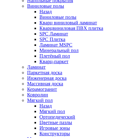
Напольные покрытия
Виниловые полы
Назад
Виниловые полы
Кварц виниловый ламинат
Кварцвиниловая ПВХ плитка
SPC Ламинат
SPC Плитка
Ламинат MSPC
Минеральный пол
Плетёный пол
Кварц-паркет
Ламинат
Паркетная доска
Инженерная доска
Массивная доска
Керамогранит
Ковролин
Мягкий пол
Назад
Мягкий пол
Ортопедический
Цветные пазлы
Игровые зоны
Конструкторы