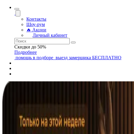
Контакты
Шоу-рум
🔥 Акции
Личный кабинет
Скидки до 50%
Подробнее
помощь
в подборе
выезд замерщика
БЕСПЛАТНО