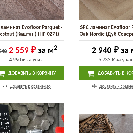
 ламинат Evofloor Parquet -
SPC ламинат Evofloor P
estnut (Каштан) (HP 0271)
Oak Nordic (Дуб Север
0035)
2
2 559 ₽
за м
2 940 ₽
за 
940
4 990 ₽
за упак.
5 733 ₽
за упак
ДОБАВИТЬ В КОРЗИНУ
ДОБАВИТЬ В КО
Добавить к сравнению
Добавить к сравн