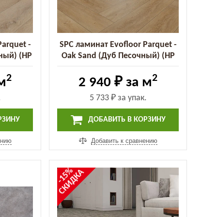
arquet -
SPC ламинат Evofloor Parquet -
ный) (HP
Oak Sand (Дуб Песочный) (HP
0090)
2
2
м
2 940 ₽
за м
.
5 733 ₽
за упак.
РЗИНУ
ДОБАВИТЬ В КОРЗИНУ
ению
Добавить к сравнению
-15%
СКИДКА