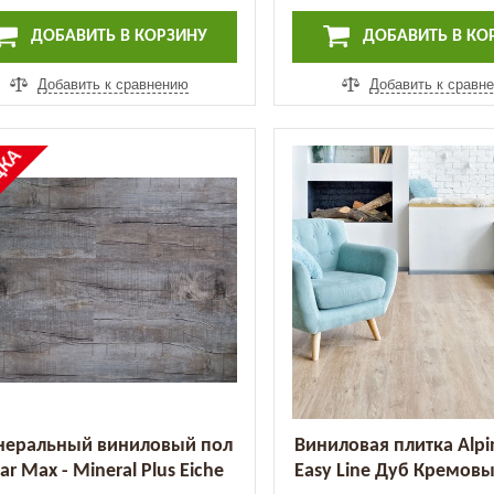
ДОБАВИТЬ В КОРЗИНУ
ДОБАВИТЬ В КО
Добавить к сравнению
Добавить к сравн
%
ДКА
еральный виниловый пол
Виниловая плитка Alpin
r Max - Mineral Plus Eiche
Easy Line Дуб Кремовы