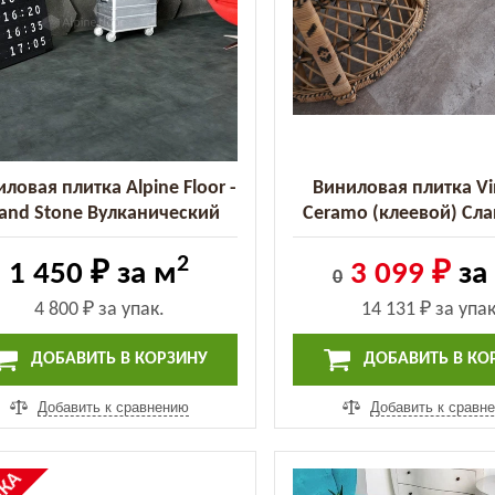
ловая плитка Alpine Floor -
Виниловая плитка Vi
and Stone Вулканический
Ceramo (клеевой) Сл
есок (ECO 8-5) (ECO 8-5)
Камень (61605 (2.
2
1 450 ₽
за м
3 099 ₽
за
0
4 800 ₽
за упак.
14 131 ₽
за упак
ДОБАВИТЬ В КОРЗИНУ
ДОБАВИТЬ В КО
Добавить к сравнению
Добавить к сравн