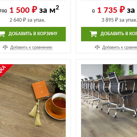
Fossil (Дуб Fossil) (6122)
23) (ECO 3-23)
2
1 500 ₽
за м
1 735 ₽
за
790
0
2 640 ₽
за упак.
3 895 ₽
за упак
ДОБАВИТЬ В КОРЗИНУ
ДОБАВИТЬ В КО
Добавить к сравнению
Добавить к сравн
%
ДКА