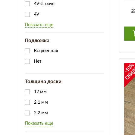
4V-Groove
2
4V
Показать еще
Подложка
Встроенная
Нет
-10
СКИ
Толщина доски
12 мм
2.1 мм
2.2 мм
Показать еще