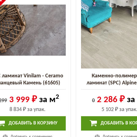
ДКА
 ламинат Vinilam - Ceramo
Каменно-полиме
ланцевый Камень (61605)
ламинат (SPC) Alpine 
Grand Sequoia Эвкали
2
11-1) (ECO 11-1
3 999 ₽
за м
2 286 ₽
за
299
0
8 834 ₽
за упак.
5 102 ₽
за упак
ДОБАВИТЬ В КОРЗИНУ
ДОБАВИТЬ В КО
Добавить к сравнению
Добавить к сравн