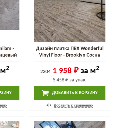
nilam -
Дизайн плитка ПВХ Wonderful
анцевый
Vinyl Floor - Brooklyn Сосна
5))
Винтаж (DB 159-2H)
2
2
 м
1 958 ₽
за м
2304
.
5 458 ₽
за упак.
РЗИНУ
ДОБАВИТЬ В КОРЗИНУ
ению
Добавить к сравнению