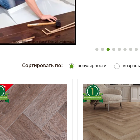
Сортировать по:
популярности
возрас
%
ДКА