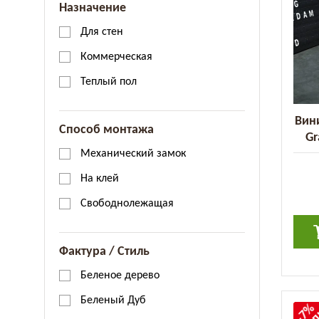
Назначение
Для стен
Коммерческая
Теплый пол
Вини
Способ монтажа
Gr
п
Механический замок
На клей
Свободнолежащая
Фактура / Стиль
Беленое дерево
Беленый Дуб
-7%