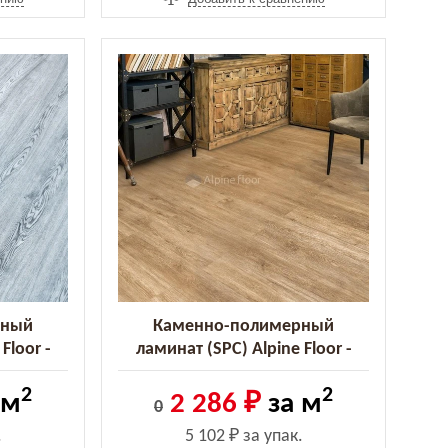
рный
Каменно-полимерный
Floor -
ламинат (SPC) Alpine Floor -
4-6 MC)
Grand Sequoia Камфора (ECO
2
2
11-5) (ECO 11-5)
 м
2 286 ₽
за м
0
.
5 102 ₽
за упак.