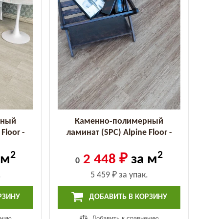
рный
Каменно-полимерный
Floor -
ламинат (SPC) Alpine Floor -
пт (ECO
Classic Клён (ECO 140-8 MC)
2
2
)
 м
2 448 ₽
за м
0
.
5 459 ₽
за упак.
РЗИНУ
ДОБАВИТЬ В КОРЗИНУ
ению
Добавить к сравнению