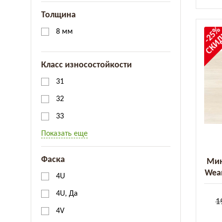
Толщина
-25
СКИ
8 мм
Класс износостойкости
31
32
33
Показать еще
Фаска
Мин
Wear
4U
V
4U, Да
1
4V