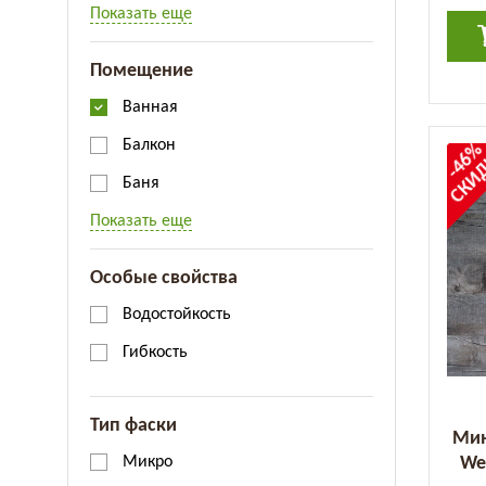
Показать еще
Помещение
Ванная
Балкон
-46
СКИ
Баня
Показать еще
Особые свойства
Водостойкость
Гибкость
Тип фаски
Мин
Wea
Микро