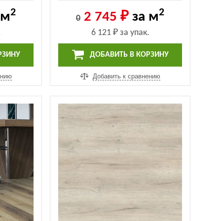
Real Wood Дуб Carry (ECO 2-10
2
2
MC) (ECO 2-10 MC)
 м
2 745 ₽
за м
0
.
6 121 ₽
за упак.
РЗИНУ
ДОБАВИТЬ В КОРЗИНУ
ению
Добавить к сравнению