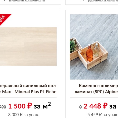
%
ДКА
еральный виниловый пол
Каменно-полиме
 Max - Mineral Plus PL Eiche
ламинат (SPC) Alpine 
ienna (Дуб Vienna) (7280)
Classic Ясень (ECO 13
2
1 500 ₽
за м
2 448 ₽
за
990
0
3 300 ₽
за упак.
5 459 ₽
за упак