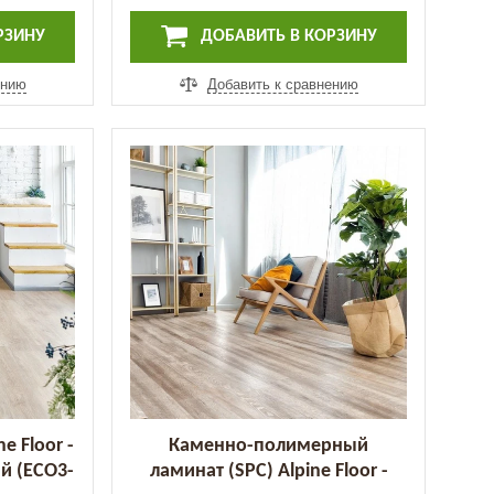
РЗИНУ
ДОБАВИТЬ В КОРЗИНУ
ению
Добавить к сравнению
e Floor -
Каменно-полимерный
й (ЕСО3-
ламинат (SPC) Alpine Floor -