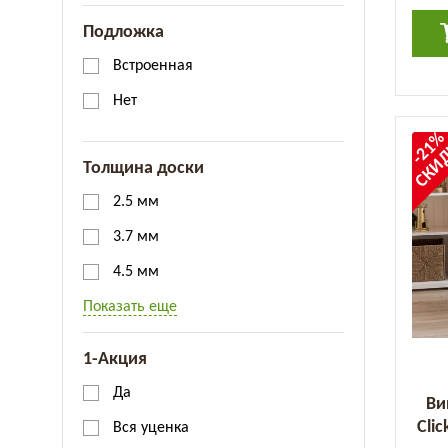
Подложка
Встроенная
Нет
-21
СКИ
Толщина доски
2.5 мм
3.7 мм
4.5 мм
Показать еще
1-Акция
Да
Ви
Clic
Вся уценка