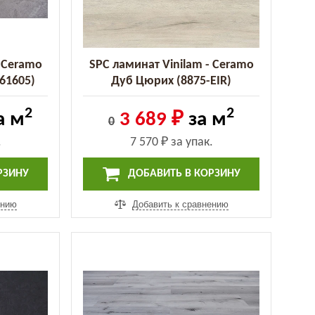
- Ceramo
SPC ламинат Vinilam - Ceramo
61605)
Дуб Цюрих (8875-EIR)
2
2
а м
3 689 ₽
за м
0
.
7 570 ₽
за упак.
РЗИНУ
ДОБАВИТЬ В КОРЗИНУ
ению
Добавить к сравнению