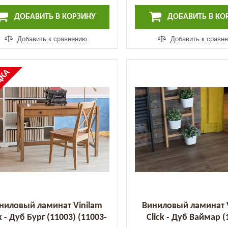
ДОБАВИТЬ В КОРЗИНУ
ДОБАВИТЬ В КО
Добавить к сравнению
Добавить к сравн
%
ДКА
ниловый ламинат Vinilam
Виниловый ламинат 
k - Дуб Бург (11003) (11003-
Click - Дуб Ваймар (