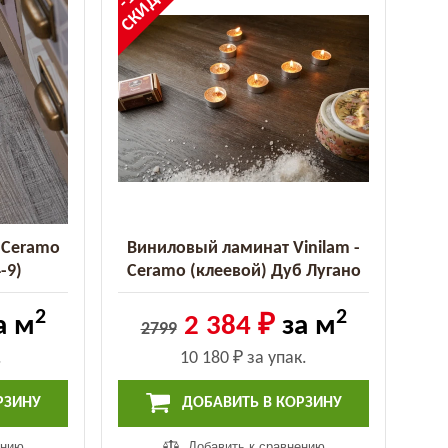
СКИДКА
- Ceramo
Виниловый ламинат Vinilam -
-9)
Ceramo (клеевой) Дуб Лугано
(8890-EIR (2.5))
2
2
а м
2 384 ₽
за м
2799
.
10 180 ₽
за упак.
РЗИНУ
ДОБАВИТЬ В КОРЗИНУ
ению
Добавить к сравнению