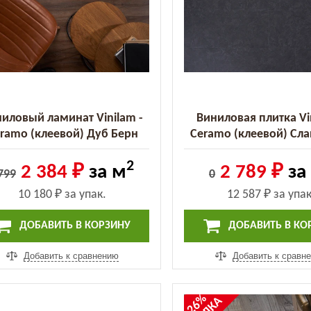
иловый ламинат Vinilam -
Виниловая плитка Vi
ramo (клеевой) Дуб Берн
Ceramo (клеевой) Сл
(8885-EIR (2.5))
Черный (61607 (2.
2
2 384 ₽
за м
2 789 ₽
за
799
0
10 180 ₽
за упак.
12 587 ₽
за упак
ДОБАВИТЬ В КОРЗИНУ
ДОБАВИТЬ В КО
Добавить к сравнению
Добавить к сравн
-26%