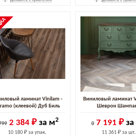
%
ДКА
иловый ламинат Vinilam -
Виниловый ламинат Vi
ramo (клеевой) Дуб Биль
Шеврон Шампа
(8895-EIR (2.5))
(RI153616CL4)
2
2 384 ₽
за м
7 191 ₽
за
799
0
10 180 ₽
за упак.
11 361 ₽
за шт.