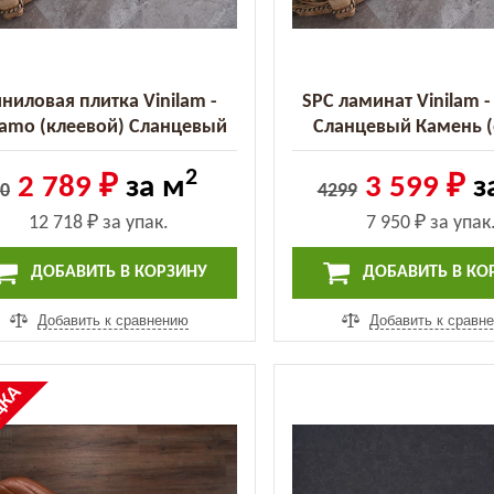
ниловая плитка Vinilam -
SPC ламинат Vinilam 
amo (клеевой) Сланцевый
Сланцевый Камень (
Камень (61605 (2.5))
2
2 789 ₽
за м
3 599 ₽
з
0
4299
12 718 ₽
за упак.
7 950 ₽
за упак
ДОБАВИТЬ В КОРЗИНУ
ДОБАВИТЬ В КО
Добавить к сравнению
Добавить к сравн
%
ДКА