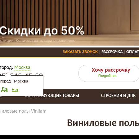
ЗАКАЗАТЬ ЗВОНОК
РАССРОЧКА
ОПЛАТ
город:
Москва
Хочу рассрочку
95) 545-45-53
Подробнее
город -
Москва
Да
Нет
Я
СОПУТСТВУЮЩИЕ ТОВАРЫ
СТРОЕНИЯ И ДПК
ниловые полы Vinilam
Виниловые полы