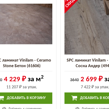
СКИДКА
 ламинат Vinilam - Ceramo
SPC ламинат Vinilam 
Stone Бетон (61606)
Сосна Андер (494
2
4 229 ₽
за м
2 699 ₽
з
0
3640
11 207 ₽
за упак.
7 422 ₽
за упак
ДОБАВИТЬ В КОРЗИНУ
ДОБАВИТЬ В КО
Добавить к сравнению
Добавить к сравн