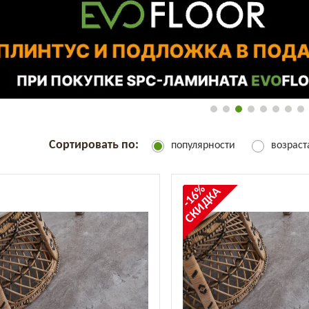
Сортировать по:
популярности
возрас
-16%
СКИДКА