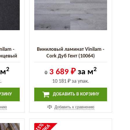
nilam -
Виниловый ламинат Vinilam -
анцевый
Cork Дуб Гент (10064)
5))
2
2
 м
3 689 ₽
за м
0
.
10 181 ₽
за упак.
РЗИНУ
ДОБАВИТЬ В КОРЗИНУ
ению
Добавить к сравнению
-15%