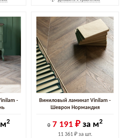
nilam -
Виниловый ламинат Vinilam -
нь
Шеврон Нормандия
(RI153610CL4)
2
2
 м
7 191 ₽
за м
0
11 361 ₽
за шт.