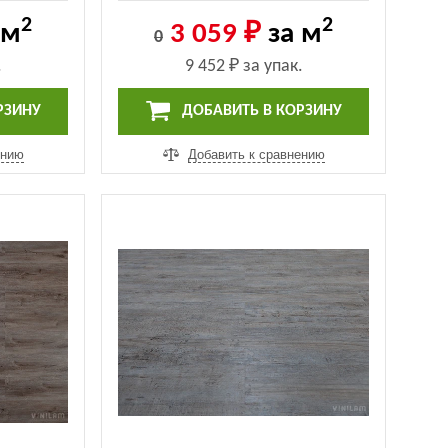
8)
(20468 -EIR-326770027)
2
2
 м
3 059 ₽
за м
0
.
9 452 ₽
за упак.
РЗИНУ
ДОБАВИТЬ В КОРЗИНУ
ению
Добавить к сравнению