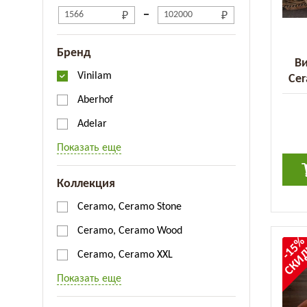
Бренд
Ви
Vinilam
Cer
Aberhof
Adelar
Показать еще
Коллекция
Ceramo, Ceramo Stone
Ceramo, Ceramo Wood
-15
СКИ
Ceramo, Ceramo XXL
Показать еще