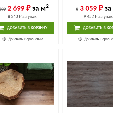
326770004)
(14609-32677000
2
2 699 ₽
за м
3 059 ₽
за
399
0
8 340 ₽
за упак.
9 452 ₽
за упак
ДОБАВИТЬ В КОРЗИНУ
ДОБАВИТЬ В КО
Добавить к сравнению
Добавить к сравн