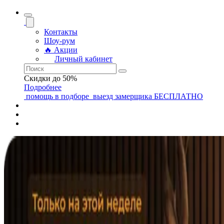
Контакты
Шоу-рум
🔥 Акции
Личный кабинет
Скидки до 50%
Подробнее
помощь
в подборе
выезд замерщика
БЕСПЛАТНО