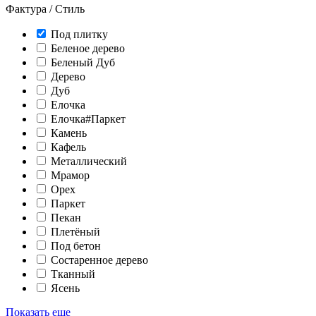
Фактура / Стиль
Под плитку
Беленое дерево
Беленый Дуб
Дерево
Дуб
Елочка
Елочка#Паркет
Камень
Кафель
Металлический
Мрамор
Орех
Паркет
Пекан
Плетёный
Под бетон
Состаренное дерево
Тканный
Ясень
Показать еще