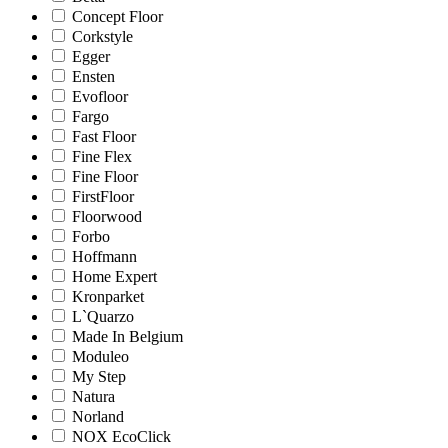
Concept Floor
Corkstyle
Egger
Ensten
Evofloor
Fargo
Fast Floor
Fine Flex
Fine Floor
FirstFloor
Floorwood
Forbo
Hoffmann
Home Expert
Kronparket
L`Quarzo
Made In Belgium
Moduleo
My Step
Natura
Norland
NOX EcoClick