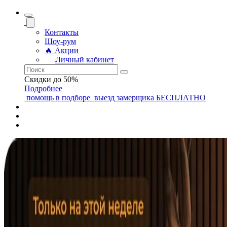
Контакты
Шоу-рум
🔥 Акции
Личный кабинет
Скидки до 50%
Подробнее
помощь
в подборе
выезд замерщика
БЕСПЛАТНО