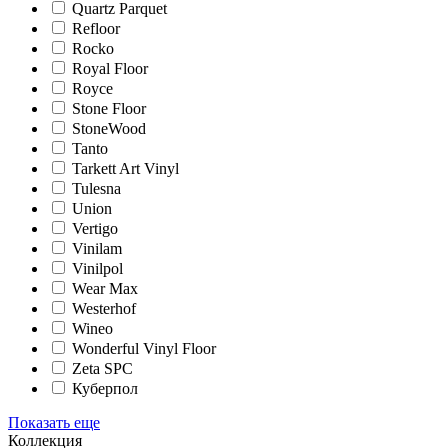
Quartz Parquet
Refloor
Rocko
Royal Floor
Royce
Stone Floor
StoneWood
Tanto
Tarkett Art Vinyl
Tulesna
Union
Vertigo
Vinilam
Vinilpol
Wear Max
Westerhof
Wineo
Wonderful Vinyl Floor
Zeta SPC
Куберпол
Показать еще
Коллекция