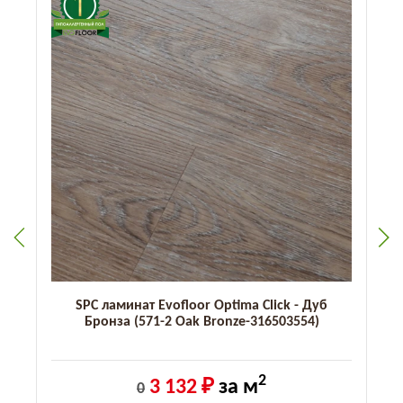
SPC ламинат Evofloor Optima Click - Дуб
Бронза (571-2 Оak Bronze-316503554)
2
3 132 ₽
за м
0