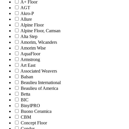
A+ Floor
AGT
Akro-P
Allure
Alpine Floor
Alpine Floor, Camsan
Alta Step
Amorim, Wicanders
Amorim Wise
AquaFloor
Armstrong
Art East
Associated Weavers
Balsan
Beaulieu International
Beaulieu of America
Betta
BIC
BinylPRO
Buono Ceramica
CBM
Concept Floor
Condor