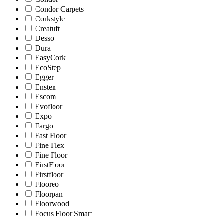
Condor Carpets
Corkstyle
Creatuft
Desso
Dura
EasyCork
EcoStep
Egger
Ensten
Escom
Evofloor
Expo
Fargo
Fast Floor
Fine Flex
Fine Floor
FirstFloor
Firstfloor
Flooreo
Floorpan
Floorwood
Focus Floor Smart