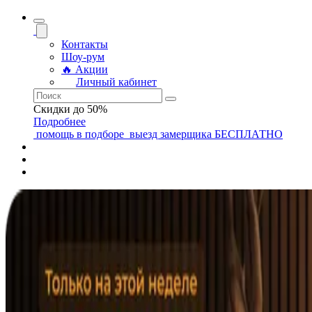
Контакты
Шоу-рум
🔥 Акции
Личный кабинет
Скидки до 50%
Подробнее
помощь
в подборе
выезд замерщика
БЕСПЛАТНО