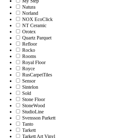
My Step
Natura
Norland
NOX EcoClick
NT Ceramic
Orotex
Quartz Parquet
Refloor
Rocko
Rooms
Royal Floor
Royce
RusCarpetTiles
Sensor
Sintelon
Sold
Stone Floor
StoneWood
StudioLine
Svensson Parkett
Tanto
Tarkett
Tarkett Art Vinyl