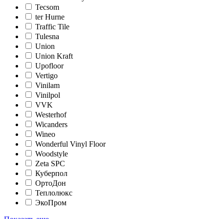
Tecsom
ter Hurne
Traffic Tile
Tulesna
Union
Union Kraft
Upofloor
Vertigo
Vinilam
Vinilpol
VVK
Westerhof
Wicanders
Wineo
Wonderful Vinyl Floor
Woodstyle
Zeta SPC
Куберпол
ОртоДон
Теплолюкс
ЭкоПром