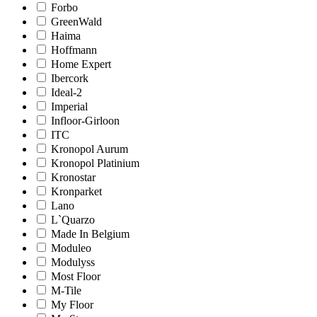
Forbo
GreenWald
Haima
Hoffmann
Home Expert
Ibercork
Ideal-2
Imperial
Infloor-Girloon
ITC
Kronopol Aurum
Kronopol Platinium
Kronostar
Kronparket
Lano
L`Quarzo
Made In Belgium
Moduleo
Modulyss
Most Floor
M-Tile
My Floor