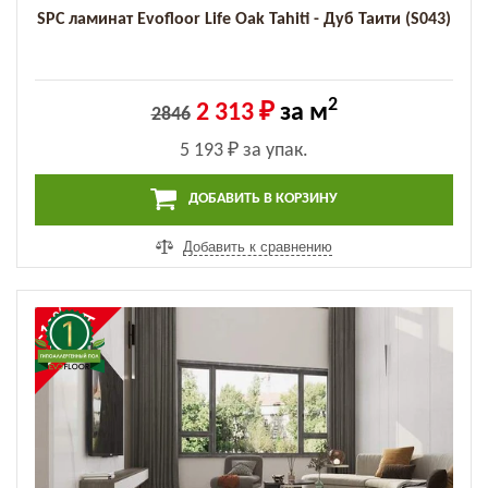
SPC ламинат Evofloor Life Oak Tahiti - Дуб Таити (S043)
2
2 313 ₽
за м
2846
5 193 ₽
за упак.
ДОБАВИТЬ В КОРЗИНУ
Добавить к сравнению
-19%
СКИДКА