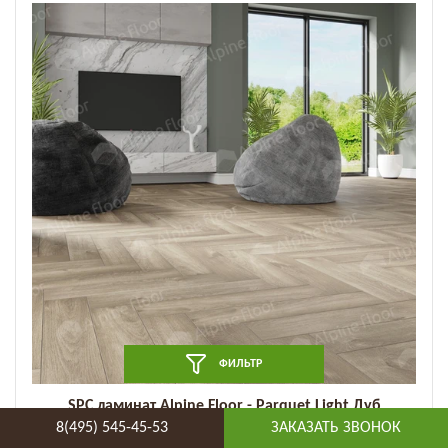
ФИЛЬТР
SPC ламинат Alpine Floor - Parquet Light Дуб
натуральный отбеленный (ECO 13-5) (ECO 13-5)
8(495) 545-45-53
ЗАКАЗАТЬ ЗВОНОК