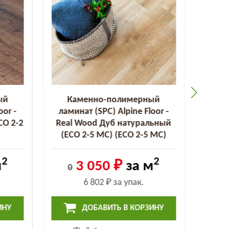
ый
Каменно-полимерный
К
oor -
ламинат (SPC) Alpine Floor -
лами
CO 2-2
Real Wood Дуб натуральный
Real 
(ECO 2-5 MC) (ECO 2-5 MC)
2-
2
2
м
3 050 ₽
за м
0
0
6 802 ₽
за упак.
ИНУ
ДОБАВИТЬ В КОРЗИНУ