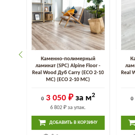
ый
Каменно-полимерный
К
oor -
ламинат (SPC) Alpine Floor -
лами
rmont
Real Wood Дуб Carry (ECO 2-10
Real 
 MC)
MC) (ECO 2-10 MC)
2
2
м
3 050 ₽
за м
0
0
6 802 ₽
за упак.
ИНУ
ДОБАВИТЬ В КОРЗИНУ