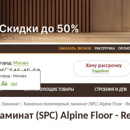
ЗАКАЗАТЬ ЗВОНОК
РАССРОЧКА
ОПЛАТ
город:
Москва
Хочу рассрочку
95) 545-45-53
Подробнее
город -
Москва
Да
Нет
Я
СОПУТСТВУЮЩИЕ ТОВАРЫ
СТРОЕНИЯ И ДПК
C Ламинат
Каменно-полимерный ламинат (SPC) Alpine Floor - R
инат (SPC) Alpine Floor - R