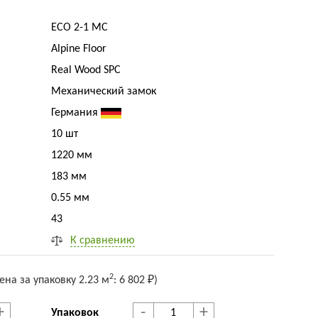
ECO 2-1 MC
Alpine Floor
Real Wood SPC
Механический замок
Германия
10 шт
1220 мм
183 мм
0.55 мм
43
К сравнению
2
ена за упак
овку
2.23 м
:
6 802 ₽
)
+
-
+
Упаковок