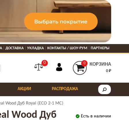
А
ДОСТАВКА
УКЛАДКА
КОНТАКТЫ / ШОУ-РУМ
ПАРТНЕРЫ
0
0
КОРЗИНА
0 ₽
АКЦИИ
РАСПРОДАЖА
eal Wood Дуб Royal (ECO 2-1 MC)
eal Wood Дуб
Есть в наличии