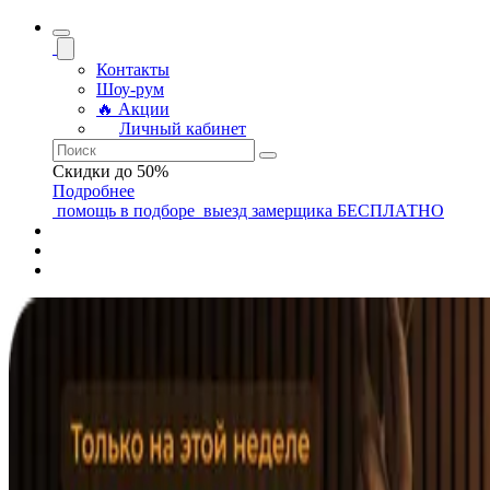
Контакты
Шоу-рум
🔥 Акции
Личный кабинет
Скидки до 50%
Подробнее
помощь
в подборе
выезд замерщика
БЕСПЛАТНО