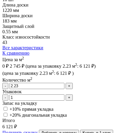
Длина доски
1220 мм
Ширина доски
183 мм
Защитный слой
0.55 мм
Класс износостойкости
43
Все характеристики
К сравнению
2
Цена за м
2
0 ₽
2 745 ₽
(цена за упак
овку
2.23 м
:
6 121 ₽
)
2
(цена за упак
овку
2.23 м
:
6 121 ₽
)
2
Количество м
-
+
Упаковок
-
+
Запас на укладку
+10% прямая укладка
+20% диагональная
укладка
Итого
6 121 ₽
Получить скидку
Добавить в корзину
Купить в 1 клик