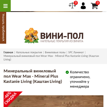
0
0
Указать проблему
×
Главная
Напольные покрытия
Виниловые полы
SPC Ламинат
Минеральный виниловый пол Wear Max - Mineral Plus Kastanie Living (Каштан
Living)
Минеральный виниловый
Количество
пол Wear Max - Mineral Plus
ограничено,
Kastanie Living (Каштан Living)
уточняйте у
менеджера
-46%
СКИДКА