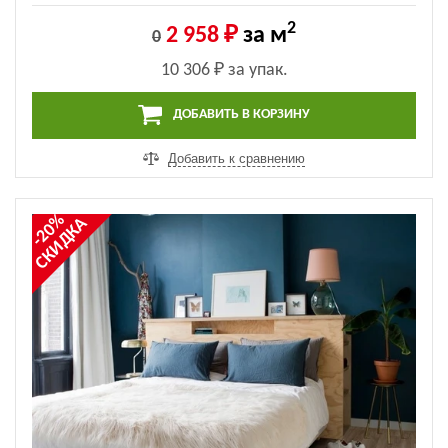
2
2 958 ₽
за м
0
10 306 ₽
за упак.
ДОБАВИТЬ В КОРЗИНУ
Добавить к сравнению
-20%
СКИДКА