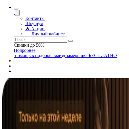
Контакты
Шоу-рум
🔥 Акции
Личный кабинет
Скидки до 50%
Подробнее
помощь
в подборе
выезд замерщика
БЕСПЛАТНО