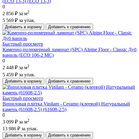
(ECO 13-3) (ECO 13-3)
0
2
2 856 ₽
за м
5 569 ₽
за упак.
Добавить в корзину
Добавить к сравнению
Быстрый просмотр
Каменно-полимерный ламинат (SPC) Alpine Floor - Classic Дуб
ваниль (ECO 106-2 MC)
0
2
2 448 ₽
за м
5 459 ₽
за упак.
Добавить в корзину
Добавить к сравнению
Быстрый просмотр
Виниловая плитка Vinilam - Ceramo (клеевой) Натуральный
камень (61608-2.5) (61608-2.5)
0
2
3 099 ₽
за м
13 986 ₽
за упак.
Добавить в корзину
Добавить к сравнению