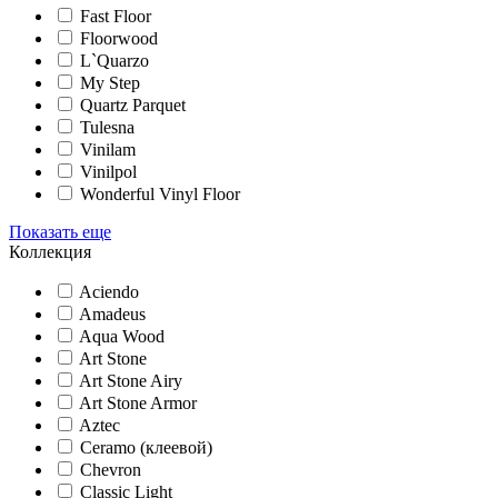
Fast Floor
Floorwood
L`Quarzo
My Step
Quartz Parquet
Tulesna
Vinilam
Vinilpol
Wonderful Vinyl Floor
Показать еще
Коллекция
Aciendo
Amadeus
Aqua Wood
Art Stone
Art Stone Airy
Art Stone Armor
Aztec
Ceramo (клеевой)
Chevron
Classic Light