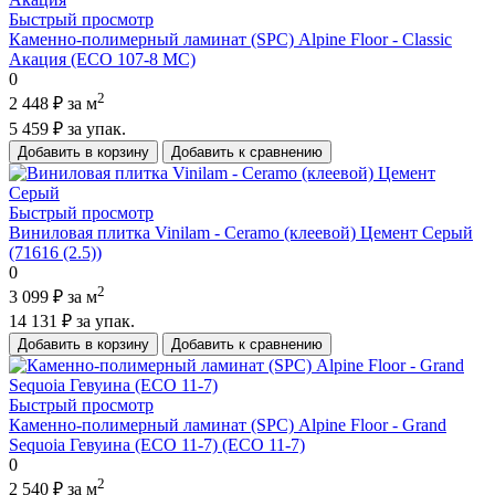
Быстрый просмотр
Каменно-полимерный ламинат (SPC) Alpine Floor - Classic
Акация (ECO 107-8 MC)
0
2
2 448 ₽
за м
5 459 ₽
за упак.
Добавить в корзину
Добавить к сравнению
Быстрый просмотр
Виниловая плитка Vinilam - Ceramo (клеевой) Цемент Серый
(71616 (2.5))
0
2
3 099 ₽
за м
14 131 ₽
за упак.
Добавить в корзину
Добавить к сравнению
Быстрый просмотр
Каменно-полимерный ламинат (SPC) Alpine Floor - Grand
Sequoia Гевуина (ECO 11-7) (ECO 11-7)
0
2
2 540 ₽
за м