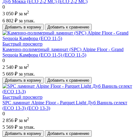
Дуб Мокка (ECO 2-2 MC) (ECO 2-2 MC)
0
2
3 050 ₽
за м
6 802 ₽
за упак.
Добавить в корзину
Добавить к сравнению
Быстрый просмотр
Каменно-полимерный ламинат (SPC) Alpine Floor - Grand
Sequoia Камфора (ECO 11-5) (ECO 11-5)
0
2
2 540 ₽
за м
5 669 ₽
за упак.
Добавить в корзину
Добавить к сравнению
Быстрый просмотр
SPC ламинат Alpine Floor - Parquet Light Дуб Ваниль селект
(ECO 13-3) (ECO 13-3)
0
2
2 856 ₽
за м
5 569 ₽
за упак.
Добавить в корзину
Добавить к сравнению