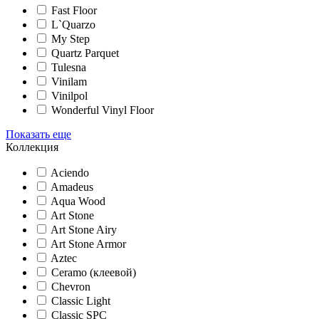
Fast Floor
L`Quarzo
My Step
Quartz Parquet
Tulesna
Vinilam
Vinilpol
Wonderful Vinyl Floor
Показать еще
Коллекция
Aciendo
Amadeus
Aqua Wood
Art Stone
Art Stone Airy
Art Stone Armor
Aztec
Ceramo (клеевой)
Chevron
Classic Light
Classic SPC