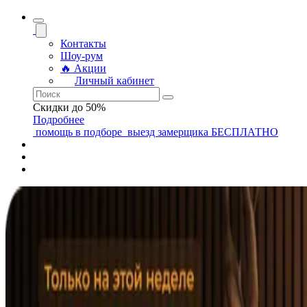
Контакты
Шоу-рум
🔥 Акции
Личный кабинет
Скидки до 50%
Подробнее
помощь
в подборе
выезд замерщика
БЕСПЛАТНО