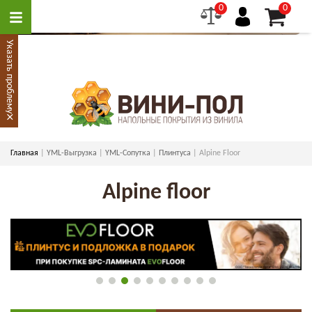
0
0
Указать проблему
×
Главная
YML-Выгрузка
YML-Сопутка
Плинтуса
Alpine Floor
Alpine floor