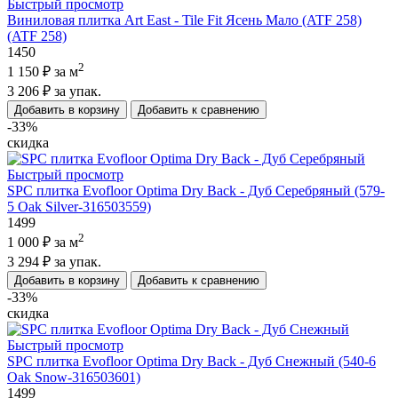
Быстрый просмотр
Виниловая плитка Art East - Tile Fit Ясень Мало (ATF 258)
(ATF 258)
1450
2
1 150 ₽
за м
3 206 ₽
за упак.
Добавить в корзину
Добавить к сравнению
-33%
скидка
Быстрый просмотр
SPC плитка Evofloor Optima Dry Back - Дуб Серебряный (579-
5 Оak Silver-316503559)
1499
2
1 000 ₽
за м
3 294 ₽
за упак.
Добавить в корзину
Добавить к сравнению
-33%
скидка
Быстрый просмотр
SPC плитка Evofloor Optima Dry Back - Дуб Снежный (540-6
Оak Snow-316503601)
1499