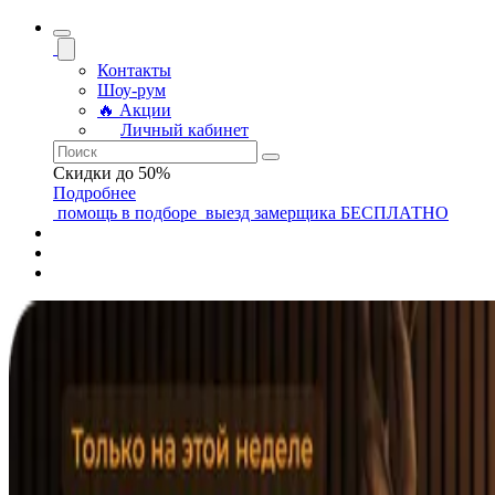
Контакты
Шоу-рум
🔥 Акции
Личный кабинет
Скидки до 50%
Подробнее
помощь
в подборе
выезд замерщика
БЕСПЛАТНО