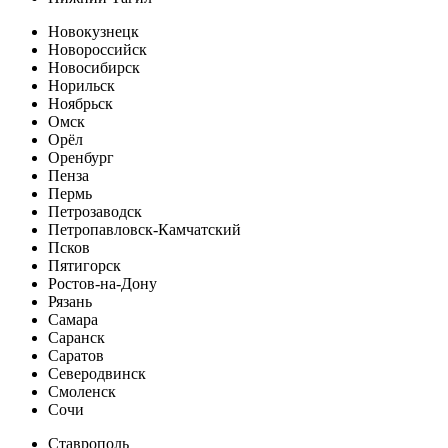
Новокузнецк
Новороссийск
Новосибирск
Норильск
Ноябрьск
Омск
Орёл
Оренбург
Пенза
Пермь
Петрозаводск
Петропавловск-Камчатский
Псков
Пятигорск
Ростов-на-Дону
Рязань
Самара
Саранск
Саратов
Северодвинск
Смоленск
Сочи
Ставрополь