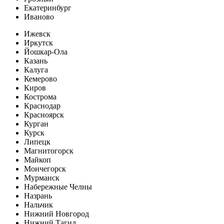
Екатеринбург
Иваново
Ижевск
Иркутск
Йошкар-Ола
Казань
Калуга
Кемерово
Киров
Кострома
Краснодар
Красноярск
Курган
Курск
Липецк
Магнитогорск
Майкоп
Мончегорск
Мурманск
Набережные Челны
Назрань
Нальчик
Нижний Новгород
Нижний Тагил