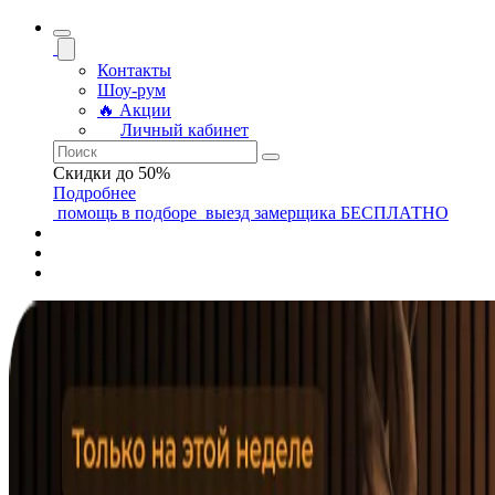
Контакты
Шоу-рум
🔥 Акции
Личный кабинет
Скидки до 50%
Подробнее
помощь
в подборе
выезд замерщика
БЕСПЛАТНО