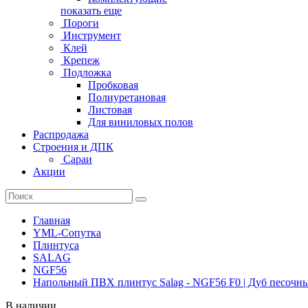
показать еще
Пороги
Инструмент
Клей
Крепеж
Подложка
Пробковая
Полиуретановая
Листовая
Для виниловых полов
Распродажа
Строения и ДПК
Сараи
Акции
Главная
YML-Сопутка
Плинтуса
SALAG
NGF56
Напольный ПВХ плинтус Salag - NGF56 F0 | Дуб песочн
В наличии