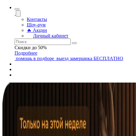
Контакты
Шоу-рум
🔥 Акции
Личный кабинет
Скидки до 50%
Подробнее
помощь
в подборе
выезд замерщика
БЕСПЛАТНО