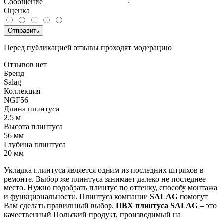
Сообщение
Оценка
Отправить
Перед публикацией отзывы проходят модерацию
Отзывов нет
Бренд
Salag
Коллекция
NGF56
Длина плинтуса
2.5 м
Высота плинтуса
56 мм
Глубина плинтуса
20 мм
Укладка
плинтуса
является
одним
из
последних
штрихов
в
ремонте
.
Выбор
же
плинтуса
занимает
далеко
не
последнее
место
.
Нужно
подобрать
плинтус
по
оттенку
,
способу
монтажа
и
функциональности
.
Плинтуса
компании
SALAG
помогут
Вам
сделать
правильный
выбор
.
ПВХ
плинтуса
SALAG
–
это
качественный
Польский
продукт
,
производимый
на