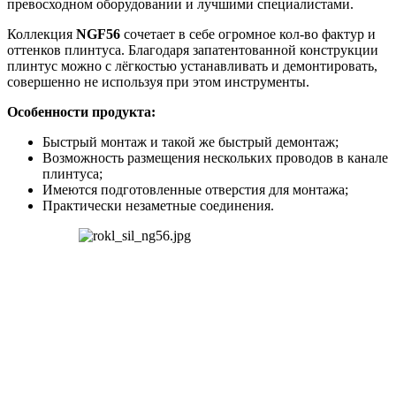
превосходном
оборудовании
и
лучшими
специалистами
.
Коллекция
NGF56
сочетает
в
себе
огромное
кол
-
во
фактур
и
оттенков
плинтуса
.
Благодаря
запатентованной
конструкции
плинтус
можно
с
лёгкостью
устанавливать
и
демонтировать
,
совершенно
не
используя
при
этом
инструменты
.
Особенности
продукта
:
Быстрый
монтаж
и
такой
же
быстрый
демонтаж
;
Возможность
размещения
нескольких
проводов
в
канале
плинтуса
;
Имеются
подготовленные
отверстия
для
монтажа
;
Практически
незаметные
соединения
.