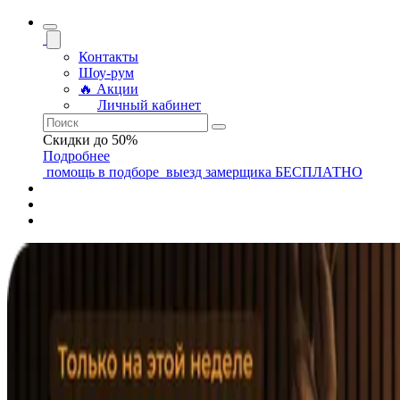
Контакты
Шоу-рум
🔥 Акции
Личный кабинет
Скидки до 50%
Подробнее
помощь
в подборе
выезд замерщика
БЕСПЛАТНО