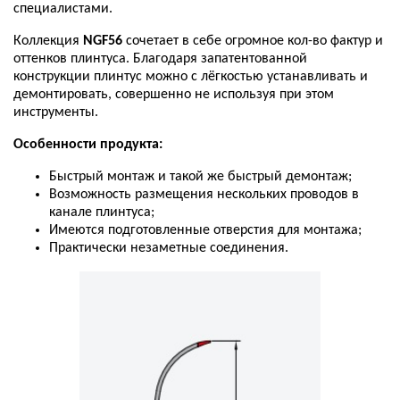
специалистами
.
Коллекция
NGF56
сочетает
в
себе
огромное
кол
-
во
фактур
и
оттенков
плинтуса
.
Благодаря
запатентованной
конструкции
плинтус
можно
с
лёгкостью
устанавливать
и
демонтировать
,
совершенно
не
используя
при
этом
инструменты
.
Особенности
продукта
:
Быстрый
монтаж
и
такой
же
быстрый
демонтаж
;
Возможность
размещения
нескольких
проводов
в
канале
плинтуса
;
Имеются
подготовленные
отверстия
для
монтажа
;
Практически
незаметные
соединения
.