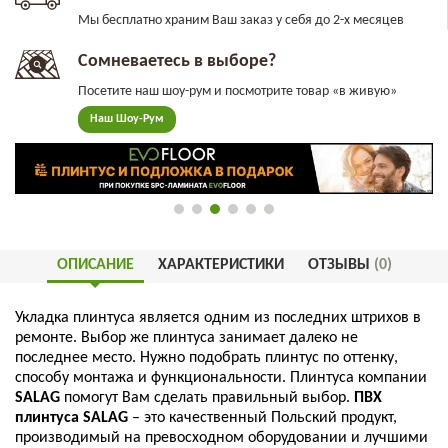
Мы бесплатно храним Ваш заказ у себя до 2-х месяцев
Сомневаетесь в выборе?
Посетите наш шоу-рум и посмотрите товар «в живую»
Наш Шоу-Рум
ОПИСАНИЕ
ХАРАКТЕРИСТИКИ
ОТЗЫВЫ
(0)
Укладка
плинтуса
является
одним
из
последних
штрихов
в
ремонте
.
Выбор
же
плинтуса
занимает
далеко
не
последнее
место
.
Нужно
подобрать
плинтус
по
оттенку
,
способу
монтажа
и
функциональности
.
Плинтуса
компании
SALAG
помогут
Вам
сделать
правильный
выбор
.
ПВХ
плинтуса
SALAG
–
это
качественный
Польский
продукт
,
производимый
на
превосходном
оборудовании
и
лучшими