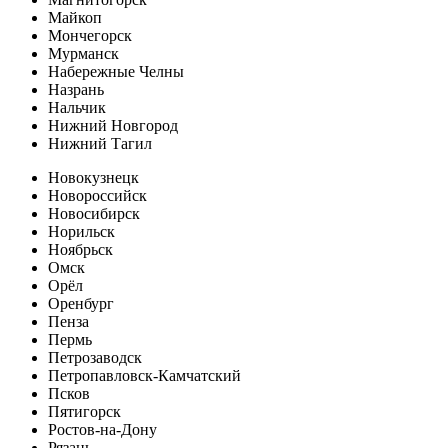
Майкоп
Мончегорск
Мурманск
Набережные Челны
Назрань
Нальчик
Нижний Новгород
Нижний Тагил
Новокузнецк
Новороссийск
Новосибирск
Норильск
Ноябрьск
Омск
Орёл
Оренбург
Пенза
Пермь
Петрозаводск
Петропавловск-Камчатский
Псков
Пятигорск
Ростов-на-Дону
Рязань