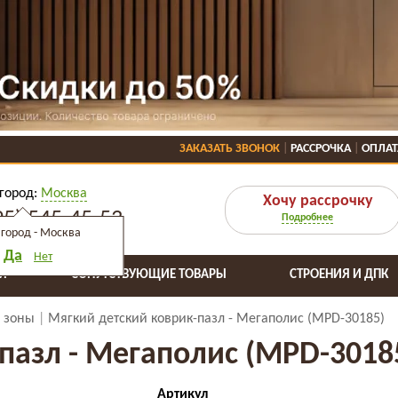
ЗАКАЗАТЬ ЗВОНОК
РАССРОЧКА
ОПЛАТ
город:
Москва
Хочу рассрочку
95) 545-45-53
Подробнее
город -
Москва
Да
Нет
Я
СОПУТСТВУЮЩИЕ ТОВАРЫ
СТРОЕНИЯ И ДПК
 зоны
Мягкий детский коврик-пазл - Мегаполис (MPD-30185)
пазл - Мегаполис (MPD-3018
Артикул