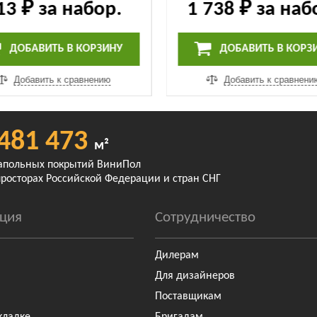
13 ₽
за набор.
1 738 ₽
за наб
ДОБАВИТЬ В КОРЗИНУ
ДОБАВИТЬ В КОРЗ
Добавить к сравнению
Добавить к сравнени
481 473
м²
апольных покрытий ВиниПол
просторах Российской Федерации и стран СНГ
ция
Сотрудничество
Дилерам
Для дизайнеров
Поставщикам