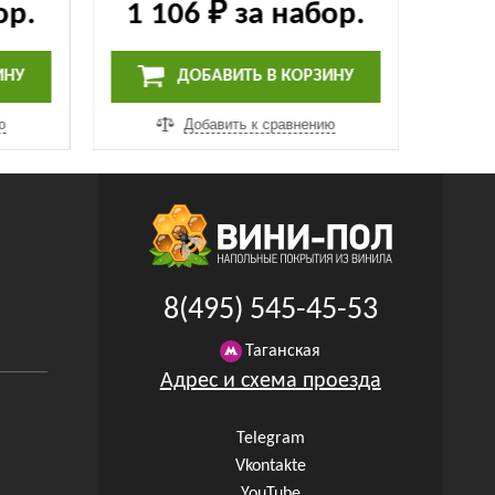
ор.
1 106 ₽
за набор.
1 
ИНУ
ДОБАВИТЬ В КОРЗИНУ
ю
Добавить к сравнению
8(495) 545-45-53
Таганская
Адрес и схема проезда
Telegram
Vkontakte
YouTube