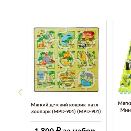
пазл -
Мягки
Мягкий детский коврик-пазл -
(FS-
Мин
Зоопарк (MPD-901) (MPD-901)