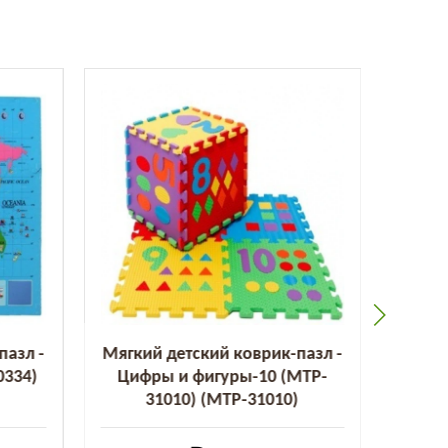
пазл -
Мягкий детский коврик-пазл -
Мягки
0334)
Цифры и фигуры-10 (MTP-
Циф
31010) (MTP-31010)