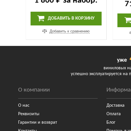
1 800 ₽
за набор.
ор.
7
ДОБАВИТЬ В КОРЗИНУ
ИНУ
Добавить к сравнению
ию
уже
виниловых н
успешно эксплуатируется на 
О компании
Информа
О нас
Доставка
Реквизиты
Оплата
Гарантии и возврат
Блог