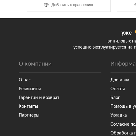
ию
Добавить к сравнению
уже
виниловых н
успешно эксплуатируется на 
О компании
Информа
О нас
Доставка
Реквизиты
Оплата
Гарантии и возврат
Блог
Контакты
Помощь в у
Партнеры
Укладка
Согласие по
Обработка 