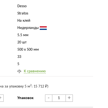
Desso
Stratos
На клей
Нидерланды
5.5 мм
20 шт
500 x 500 мм
33
5
К сравнению
2
на за упак
овку
5 м
:
15 712 ₽
)
+
-
+
Упаковок