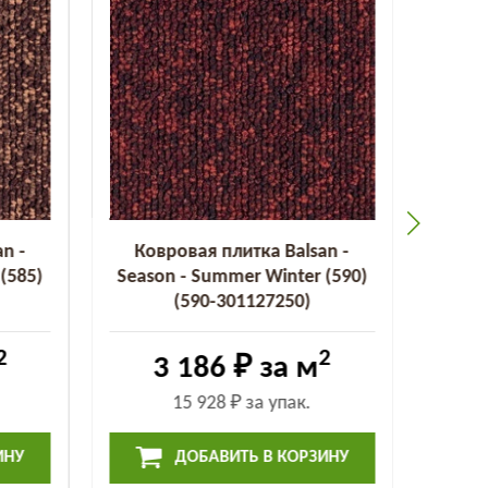
n -
Ковровая плитка Balsan -
Ков
(585)
Season - Summer Winter (590)
Seaso
(590-301127250)
2
2
3 186 ₽
за м
15 928 ₽
за упак.
ИНУ
ДОБАВИТЬ В КОРЗИНУ