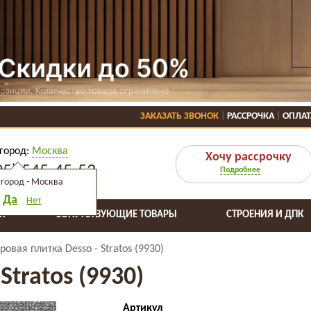
ЗАКАЗАТЬ ЗВОНОК
РАССРОЧКА
ОПЛАТ
город:
Москва
Хочу рассрочку
95) 545-45-53
Подробнее
город -
Москва
Да
Нет
Я
СОПУТСТВУЮЩИЕ ТОВАРЫ
СТРОЕНИЯ И ДПК
ровая плитка Desso - Stratos (9930)
Stratos (9930)
Артикул