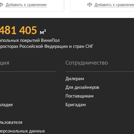
Добавить к сравнению
Добавить к сравнени
481 405
м²
апольных покрытий ВиниПол
просторах Российской Федерации и стран СНГ
ция
Сотрудничество
Дилерам
Для дизайнеров
Поставщикам
кладке
Бригадам
льзователя
персональных данных