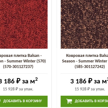
вровая плитка Balsan -
Ковровая плитка Balsa
on - Summer Winter (570)
Season - Summer Winter 
(570-301127237)
(585-301127242)
2
3 186 ₽
за м
3 186 ₽
за м
15 928 ₽
за упак.
15 928 ₽
за упак.
ДОБАВИТЬ В КОРЗИНУ
ДОБАВИТЬ В КОРЗ