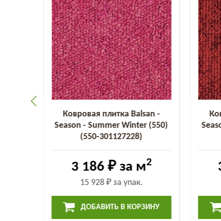
an -
Ковровая плитка Balsan -
Ко
 (455)
Season - Summer Winter (550)
Seas
(550-301127228)
2
2
3 186 ₽
за м
15 928 ₽
за упак.
ИНУ
ДОБАВИТЬ В КОРЗИНУ