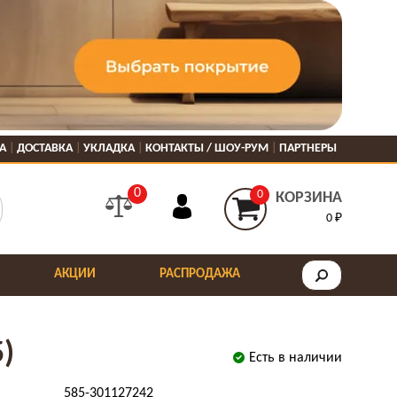
А
ДОСТАВКА
УКЛАДКА
КОНТАКТЫ / ШОУ-РУМ
ПАРТНЕРЫ
0
0
КОРЗИНА
0 ₽
АКЦИИ
РАСПРОДАЖА
)
Есть в наличии
585-301127242