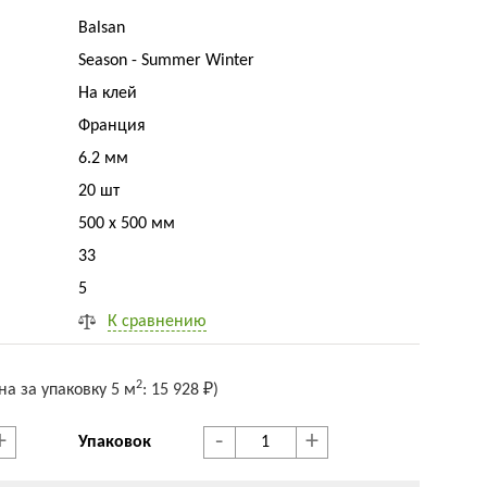
Balsan
Season - Summer Winter
На клей
Франция
6.2 мм
20 шт
500 x 500 мм
33
5
К сравнению
2
на за упак
овку
5 м
:
15 928 ₽
)
+
-
+
Упаковок