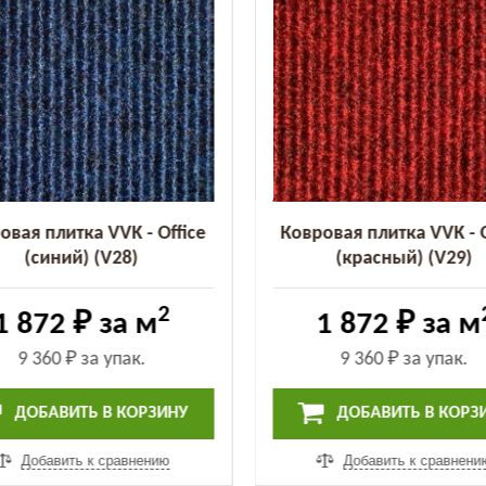
овая плитка VVK - Office
Ковровая плитка VVK - O
(синий) (V28)
(красный) (V29)
2
1 872 ₽
за м
1 872 ₽
за м
9 360 ₽
за упак.
9 360 ₽
за упак.
ДОБАВИТЬ В КОРЗИНУ
ДОБАВИТЬ В КОРЗ
Добавить к сравнению
Добавить к сравнени