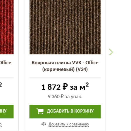
ffice
Ковровая плитка VVK - Office
Ковро
(коричневый) (V34)
2
2
1 872 ₽
за м
9 360 ₽
за упак.
ИНУ
ДОБАВИТЬ В КОРЗИНУ
ю
Добавить к сравнению