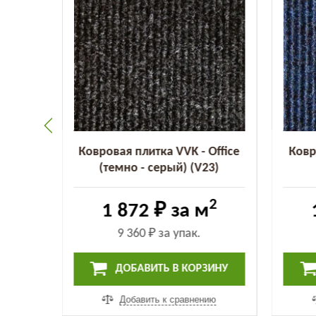
Office
Ковровая плитка VVK - Office
Ковр
(V01)
(темно - серый) (V23)
2
2
1 872 ₽
за м
9 360 ₽
за упак.
ИНУ
ДОБАВИТЬ В КОРЗИНУ
ию
Добавить к сравнению