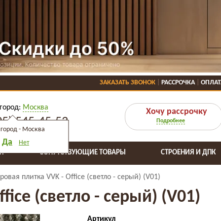
ЗАКАЗАТЬ ЗВОНОК
РАССРОЧКА
ОПЛАТ
город:
Москва
Хочу рассрочку
95) 545-45-53
Подробнее
город -
Москва
Да
Нет
Я
СОПУТСТВУЮЩИЕ ТОВАРЫ
СТРОЕНИЯ И ДПК
ровая плитка VVK - Office (светло - серый) (V01)
fice (светло - серый) (V01)
Артикул