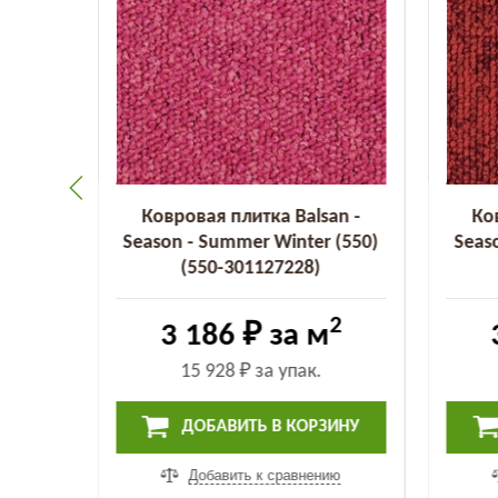
an -
Ковровая плитка Balsan -
Ко
 (455)
Season - Summer Winter (550)
Seas
(550-301127228)
2
2
3 186 ₽
за м
15 928 ₽
за упак.
ИНУ
ДОБАВИТЬ В КОРЗИНУ
ию
Добавить к сравнению