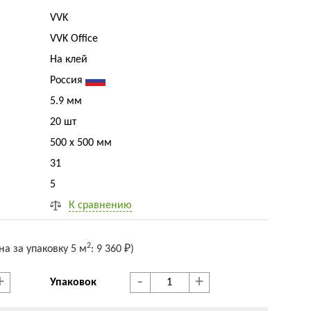
VVK
VVK Office
На клей
Россия
5.9 мм
20 шт
500 x 500 мм
31
5
К сравнению
2
на за упак
овку
5 м
:
9 360 ₽
)
+
-
+
Упаковок