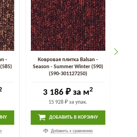
n -
Ковровая плитка Balsan -
Ков
(585)
Season - Summer Winter (590)
Seaso
(590-301127250)
2
2
3 186 ₽
за м
15 928 ₽
за упак.
ИНУ
ДОБАВИТЬ В КОРЗИНУ
ю
Добавить к сравнению