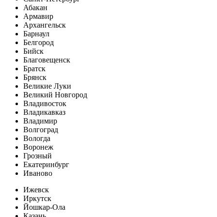
Абакан
Армавир
Архангельск
Барнаул
Белгород
Бийск
Благовещенск
Братск
Брянск
Великие Луки
Великий Новгород
Владивосток
Владикавказ
Владимир
Волгоград
Вологда
Воронеж
Грозный
Екатеринбург
Иваново
Ижевск
Иркутск
Йошкар-Ола
Казань