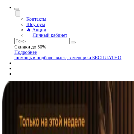
Контакты
Шоу-рум
🔥 Акции
Личный кабинет
Скидки до 50%
Подробнее
помощь
в подборе
выезд замерщика
БЕСПЛАТНО