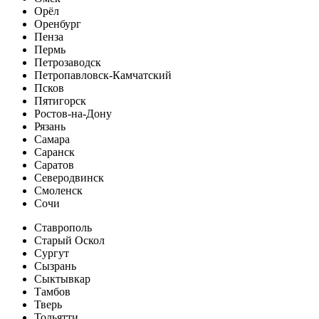
Орёл
Оренбург
Пенза
Пермь
Петрозаводск
Петропавловск-Камчатский
Псков
Пятигорск
Ростов-на-Дону
Рязань
Самара
Саранск
Саратов
Северодвинск
Смоленск
Сочи
Ставрополь
Старый Оскол
Сургут
Сызрань
Сыктывкар
Тамбов
Тверь
Тольятти