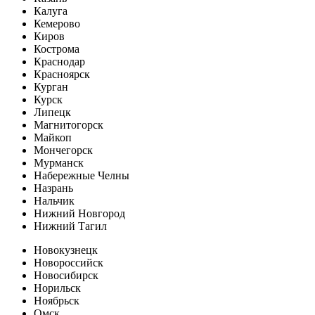
Калуга
Кемерово
Киров
Кострома
Краснодар
Красноярск
Курган
Курск
Липецк
Магнитогорск
Майкоп
Мончегорск
Мурманск
Набережные Челны
Назрань
Нальчик
Нижний Новгород
Нижний Тагил
Новокузнецк
Новороссийск
Новосибирск
Норильск
Ноябрьск
Омск