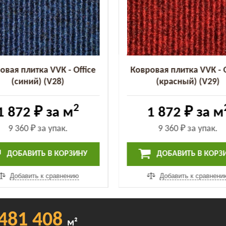
овая плитка VVK - Office
Ковровая плитка VVK - O
(синий) (V28)
(красный) (V29)
2
1 872 ₽
за м
1 872 ₽
за м
9 360 ₽
за упак.
9 360 ₽
за упак.
ДОБАВИТЬ В КОРЗИНУ
ДОБАВИТЬ В КОРЗ
Добавить к сравнению
Добавить к сравнени
481 408
м²