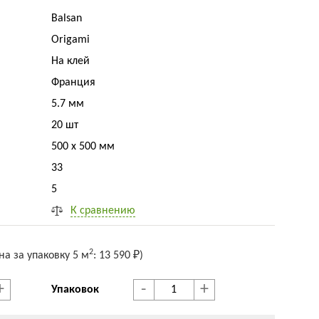
Balsan
Origami
На клей
Франция
5.7 мм
20 шт
500 x 500 мм
33
5
К сравнению
2
на за упак
овку
5 м
:
13 590 ₽
)
+
-
+
Упаковок