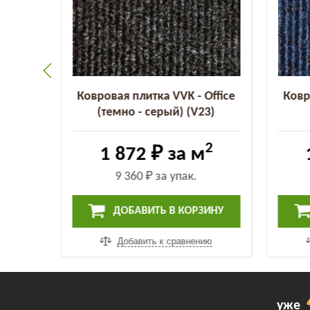
Office
Ковровая плитка VVK - Office
Ковр
(V01)
(темно - серый) (V23)
2
2
1 872 ₽
за м
9 360 ₽
за упак.
ИНУ
ДОБАВИТЬ В КОРЗИНУ
ию
Добавить к сравнению
уже