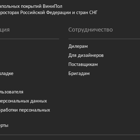
апольных покрытий ВиниПол
просторах Российской Федерации и стран СНГ
ция
Сотрудничество
Дилерам
Для дизайнеров
Поставщикам
кладке
Бригадам
льзователя
персональных данных
бработки персональных
ерты