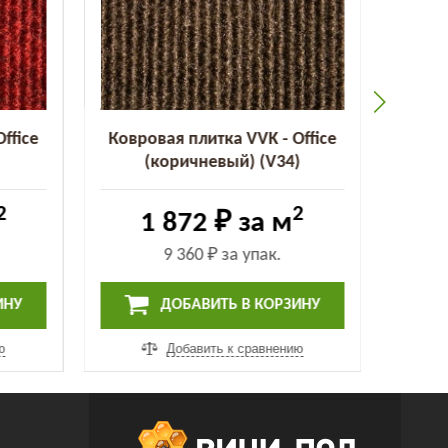
ffice
Ковровая плитка VVK - Office
Ковро
(коричневый) (V34)
2
2
1 872 ₽
за м
9 360 ₽
за упак.
ИНУ
ДОБАВИТЬ В КОРЗИНУ
ю
Добавить к сравнению