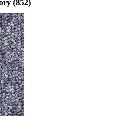
ory (852)