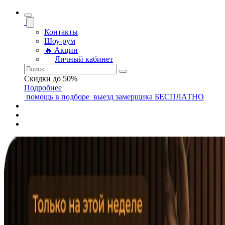
Контакты
Шоу-рум
🔥 Акции
Личный кабинет
Скидки до 50%
Подробнее
помощь
в подборе
выезд замерщика
БЕСПЛАТНО