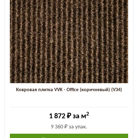
Ковровая плитка VVK - Office (коричневый) (V34)
2
1 872 ₽
за м
9 360 ₽
за упак.