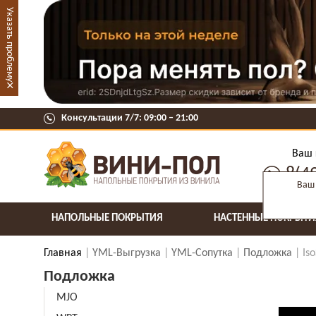
Указать проблему
×
Консультации 7/7: 09:00 ‒ 21:00
Ваш 
8(4
Ваш 
НАПОЛЬНЫЕ ПОКРЫТИЯ
НАСТЕННЫЕ ПОКРЫТИ
Главная
YML-Выгрузка
YML-Сопутка
Подложка
Is
Подложка
MJO