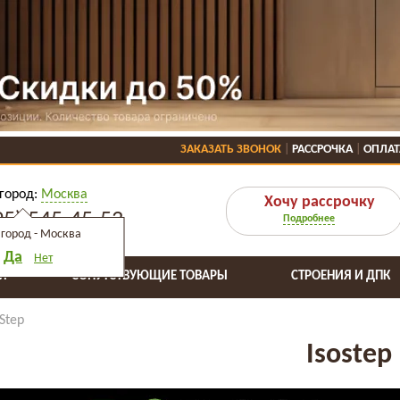
ЗАКАЗАТЬ ЗВОНОК
РАССРОЧКА
ОПЛАТ
город:
Москва
Хочу рассрочку
95) 545-45-53
Подробнее
город -
Москва
Да
Нет
Я
СОПУТСТВУЮЩИЕ ТОВАРЫ
СТРОЕНИЯ И ДПК
oStep
Isostep