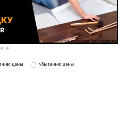
танию цены
убыванию цены