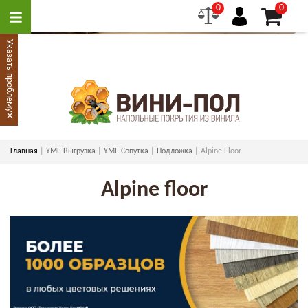
0
0
Указать проблему
×
Главная
YML-Выгрузка
YML-Сопутка
Подложка
Alpine Floor
Alpine floor