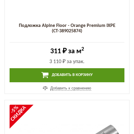
Подложка Alpine Floor - Orange Premium IXPE
(СТ-389025874)
2
311 ₽
за м
3 110 ₽
за упак.
ДОБАВИТЬ В КОРЗИНУ
Добавить к сравнению
СКИДКА
-5%