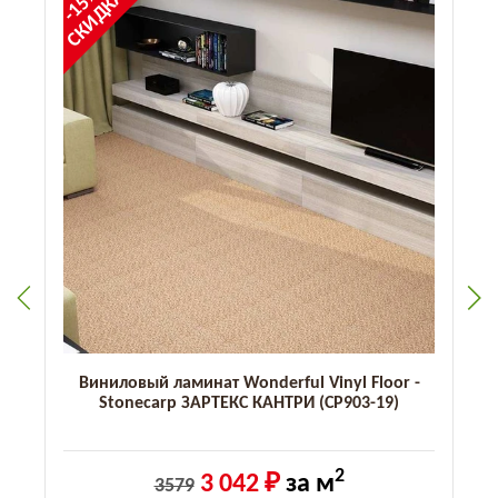
-15%
СКИДКА
Виниловый ламинат Wonderful Vinyl Floor -
Stonecarp ЗАРТЕКС КАНТРИ (CP903-19)
2
3 042 ₽
за м
3579