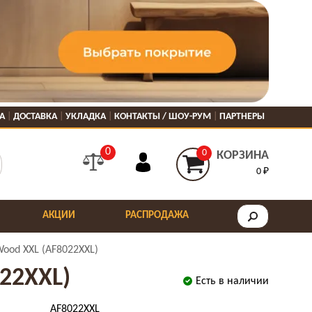
А
ДОСТАВКА
УКЛАДКА
КОНТАКТЫ / ШОУ-РУМ
ПАРТНЕРЫ
0
0
КОРЗИНА
0 ₽
АКЦИИ
РАСПРОДАЖА
Wood XXL (AF8022XXL)
22XXL)
Есть в наличии
AF8022XXL