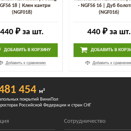
NGF56 18 | Клен кантри
- NGF56 16 | Дуб боло
(NGF018)
(NGF016)
440 ₽
за шт.
440 ₽
за шт.
ДОБАВИТЬ В КОРЗИНУ
ДОБАВИТЬ В КОРЗ
Добавить к сравнению
Добавить к сравнени
481 454
м²
апольных покрытий ВиниПол
просторах Российской Федерации и стран СНГ
ция
Сотрудничество