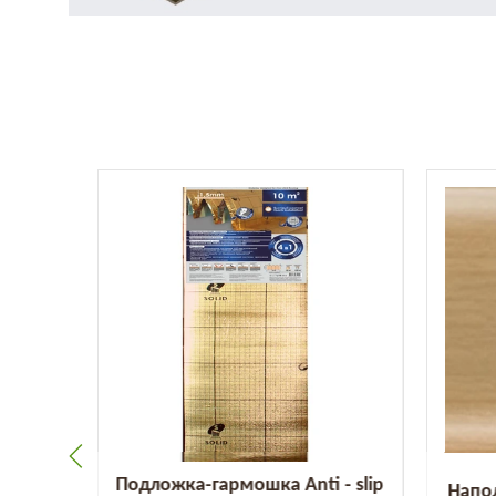
Подложка-гармошка Anti - slip
id под
Напо