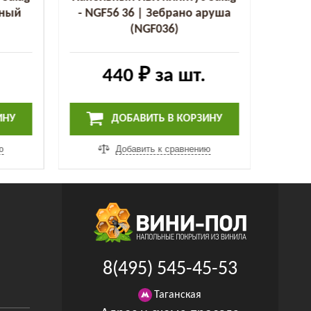
тный
- NGF56 36 | Зебрано аруша
(NGF036)
440 ₽
за шт.
ИНУ
ДОБАВИТЬ В КОРЗИНУ
ю
Добавить к сравнению
8(495) 545-45-53
Таганская