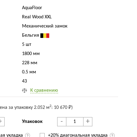
AquaFloor
Real Wood XXL
Механический замок
Бельгия
5 шт
1800 мм
228 мм
0.5 мм
43
К сравнению
2
ена за упак
овку
2.052 м
:
10 670 ₽
)
+
-
+
Упаковок
ая укладка
+20% диагональная
укладка