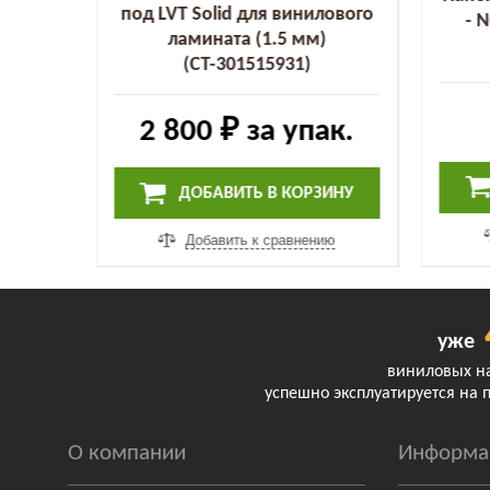
под LVT Solid для винилового
мм)
- 
ламината (1.5 мм)
(СТ-301515931)
к.
2 800 ₽
за упак.
ИНУ
ДОБАВИТЬ В КОРЗИНУ
ию
Добавить к сравнению
уже
виниловых н
успешно эксплуатируется на 
О компании
Информа