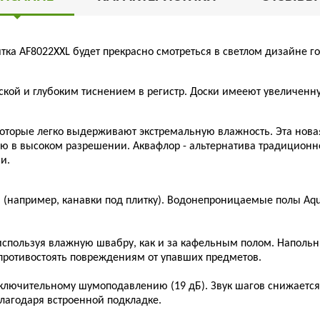
ка AF8022XXL будет прекрасно смотреться в светлом дизайне го
ской и глубоким тиснением в регистр. Доски имееют увеличенн
которые легко выдерживают экстремальную влажность. Эта нова
ью в высоком разрешении. Аквафлор - альтернатива традиционн
и.
 (например, канавки под плитку). Водонепроницаемые полы Aq
ь, используя влажную швабру, как и за кафельным полом. Наполь
противостоять повреждениям от упавших предметов.
ключительному шумоподавлению (19 дБ). Звук шагов снижается
лагодаря встроенной подкладке.