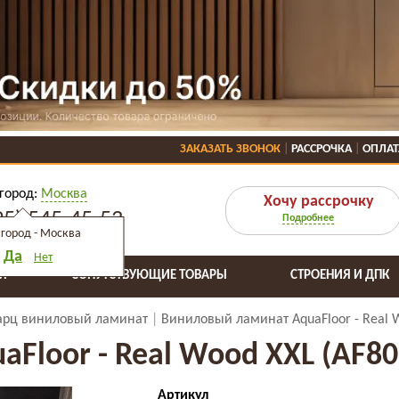
ЗАКАЗАТЬ ЗВОНОК
РАССРОЧКА
ОПЛАТ
город:
Москва
Хочу рассрочку
95) 545-45-53
Подробнее
город -
Москва
Да
Нет
Я
СОПУТСТВУЮЩИЕ ТОВАРЫ
СТРОЕНИЯ И ДПК
арц виниловый ламинат
Виниловый ламинат AquaFloor - Real 
Floor - Real Wood XXL (AF80
Артикул