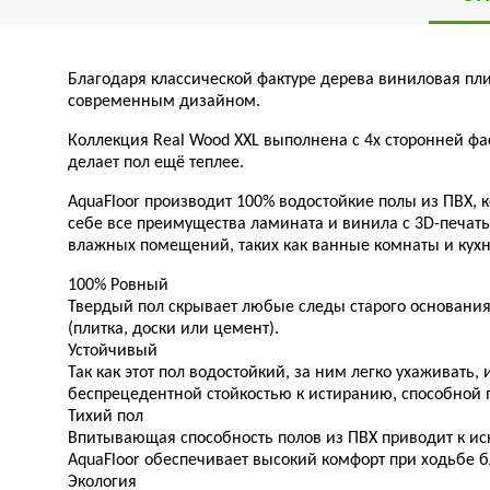
Благодаря классической фактуре дерева виниловая плит
современным дизайном.
Коллекция Real Wood XXL выполнена с 4х сторонней фа
делает пол ещё теплее.
AquaFloor производит 100% водостойкие полы из ПВХ, 
себе все преимущества ламината и винила с 3D-печат
влажных помещений, таких как ванные комнаты и кухн
100% Ровный
Твердый пол скрывает любые следы старого основания
(плитка, доски или цемент).
Устойчивый
Так как этот пол водостойкий, за ним легко ухаживат
беспрецедентной стойкостью к истиранию, способной 
Тихий пол
Впитывающая способность полов из ПВХ приводит к ис
AquaFloor обеспечивает высокий комфорт при ходьбе б
Экология