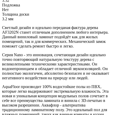
3.52
Подложка
Нет
Толщина доски
3.2 мм
Светлый дизайн и идеально переданая фактура дерева
AF3202N станет отличным дополнением любого интерьера.
Данный виниловый ламинат подойдёт как для жилых
помещений, так и для коммерческих. Механический замок
поможет сделать ремонт быстро и легко.
Серия Nano - это инновация, сочетающая дизайн идеально
точно повторяющий натуральную текстуру дерева с
великолепными техническими характеристиками. Он
водонепроницаем и обладает отличной звукоизоляцией. Он
полностью экологичен, абсолютно безопасен и не оказывает
негативного воздействия на природу или людей.
AquaFloor производит 100% водостойкие полы из ПВХ,
которые легко выдерживают экстремальную влажность. Эта
новая и уникальная концепция модульных полов сочетает в
себе все преимущества ламината и винила с 3D-печатью в
высоком разрешении. Аквафлор - альтернатива
традиционному ламинатному полу. Это идеальный пол для
влажных помещений, таких как ванные комнаты и кухни.