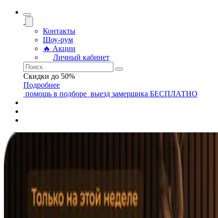
Контакты
Шоу-рум
🔥 Акции
Личный кабинет
Скидки до 50%
Подробнее
помощь
в подборе
выезд замерщика
БЕСПЛАТНО